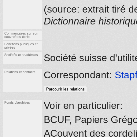
(source: extrait tiré
Dictionnaire historiq
Commentaires sur son
oeuvre/ses écrits
Fonctions publiques et
privées
Société suisse d'utili
Sociétés et académies
Correspondant:
Stapf
Relations et contacts
Parcourir les relations
Voir en particulier:
Fonds d'archives
BCUF, Papiers Grégo
ACouvent des cordeli