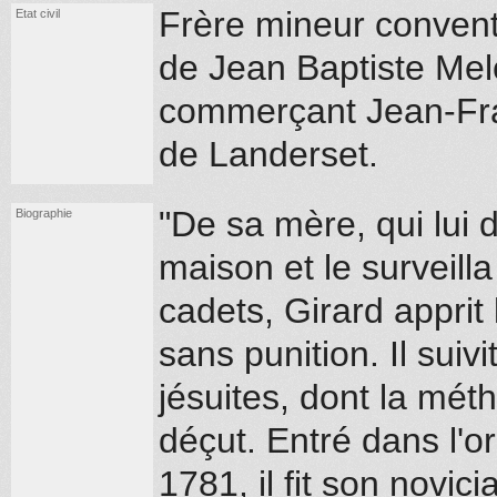
Frère mineur conven
Etat civil
de Jean Baptiste Melc
commerçant Jean-Fra
de Landerset.
"De sa mère, qui lui 
Biographie
maison et le surveilla
cadets, Girard apprit 
sans punition. Il suivi
jésuites, dont la mé
déçut. Entré dans l'o
1781, il fit son novic