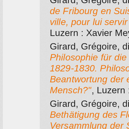
Girard, Grégoire, d
de Fribourg en Sui
ville, pour lui ser
Luzern
: Xavier Me
Girard, Grégoire, d
Philosophie für d
1829-1830. Philos
Beantwortung der e
Mensch?"
, Luzern
:
Girard, Grégoire, d
Bethätigung des Fl
Versammlung der 