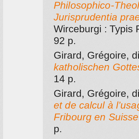
Philosophico-Theolo
Jurisprudentia pra
Wirceburgi
: Typis 
92 p.
Girard, Grégoire, d
katholischen Gotte
14 p.
Girard, Grégoire, d
et de calcul à l’us
Fribourg en Suisse
p.