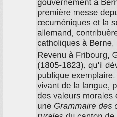
gouvernement à Berne
première messe depui
œcuméniques et la sob
allemand, contribuèr
catholiques à Berne,
Revenu à Fribourg, Gi
(1805-1823), qu'il d
publique exemplaire. 
vivant de la langue,
des valeurs morales et
une
Grammaire des c
rurales
du canton de 