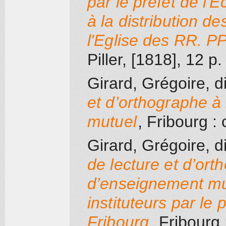
par le préfet de l'E
à la distribution d
l'Eglise des RR. PP
Piller
, [1818]
, 12 p.
Girard, Grégoire, d
et d’orthographe à
mutuel
, Fribourg
: 
Girard, Grégoire, d
de lecture et d’or
d’enseignement mu
instituteurs par le 
Fribourg
, Fribourg