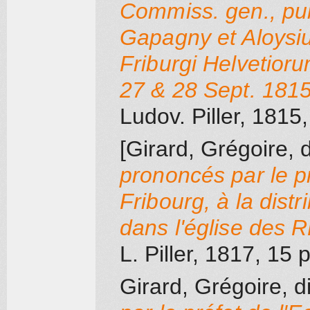
Commiss. gen., pu
Gapagny et Aloysius
Friburgi Helvetior
27 & 28 Sept. 181
Ludov. Piller
, 1815
[Girard, Grégoire, d
prononcés par le pr
Fribourg, à la dist
dans l'église des R
L. Piller
, 1817
, 15 p
Girard, Grégoire, d