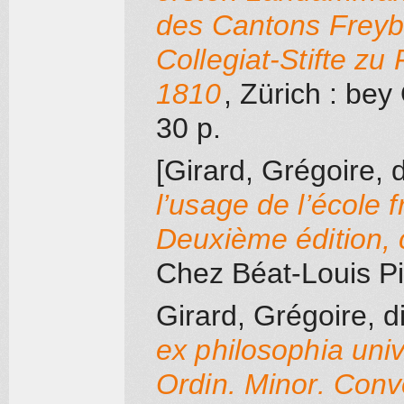
des Cantons Freybu
Collegiat-Stifte z
1810
, Zürich
: bey 
30 p.
[Girard, Grégoire, d
l’usage de l’école f
Deuxième édition,
Chez Béat-Louis Pil
Girard, Grégoire, d
ex philosophia univ
Ordin. Minor. Conve