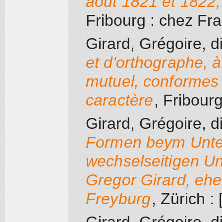
août 1821 et 1822,
Fribourg
: chez Fra
Girard, Grégoire, d
et d'orthographe, 
mutuel, conformes 
caractère
, Fribour
Girard, Grégoire, d
Formen beym Unter
wechselseitigen U
Gregor Girard, ehe
Freyburg
, Zürich
: 