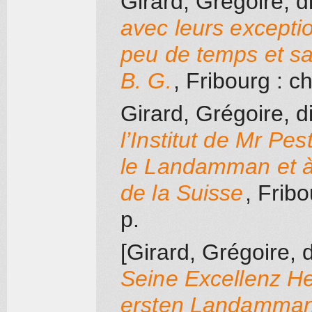
Girard, Grégoire, d
avec leurs excepti
peu de temps et san
B. G.
, Fribourg
: ch
Girard, Grégoire, d
l’Institut de Mr Pe
le Landamman et à 
de la Suisse
, Frib
p.
[Girard, Grégoire, d
Seine Excellenz He
ersten Landammann