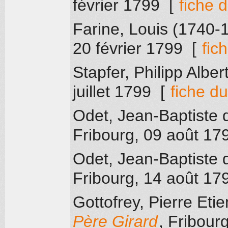
février 1799
[
fiche 
Farine, Louis (1740-
20 février 1799
[
fic
Stapfer, Philipp Alber
juillet 1799
[
fiche d
Odet, Jean-Baptiste 
Fribourg
, 09 août 17
Odet, Jean-Baptiste 
Fribourg
, 14 août 17
Gottofrey, Pierre Et
Père Girard
, Fribour