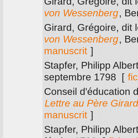
Girard, Grégoire, dit 
von Wessenberg
, Be
Girard, Grégoire, dit 
von Wessenberg
, Be
manuscrit
]
Stapfer, Philipp Alber
septembre 1798
[
fi
Conseil d'éducation 
Lettre au Père Girar
manuscrit
]
Stapfer, Philipp Alber