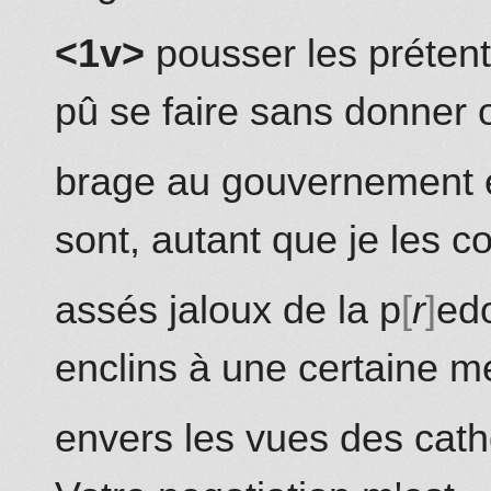
<1v>
pousser les prétenti
pû se faire sans donner
brage au gouvernement et
sont, autant que je les c
assés jaloux de la p
r
ed
enclins à une certaine m
envers
les vues des catho