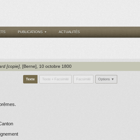
ETS
PUBLICATIONS
ACTUALITÉS
ard [copie]
, [Berne]
, 10 octobre 1800
Texte
Texte + Facsimilé
Facsimilé
Options ▼
uprêmes.
 Canton
eignement