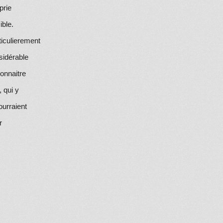
prie
ible.
iculierement
sidérable
connaitre
 qui y
ourraient
r