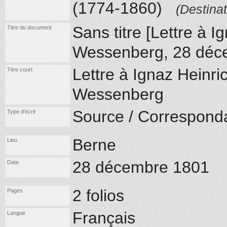
(1774-1860)
(Destinat
Sans titre [Lettre à I
Titre du document
Wessenberg, 28 déc
Lettre à Ignaz Heinri
Titre court
Wessenberg
Source / Correspond
Type d'écrit
Berne
Lieu
28 décembre 1801
Date
2 folios
Pages
Français
Langue