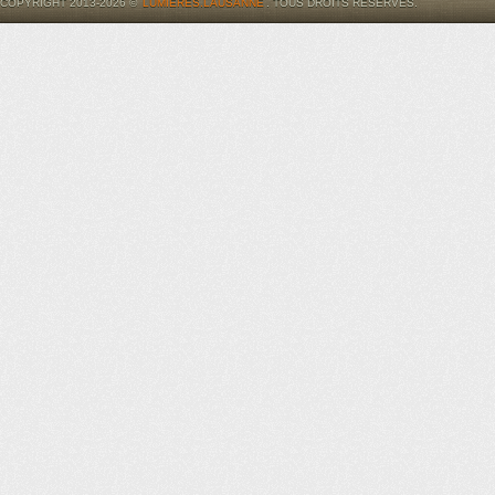
COPYRIGHT 2013-2026 ©
LUMIÈRES.LAUSANNE
. TOUS DROITS RÉSERVÉS.