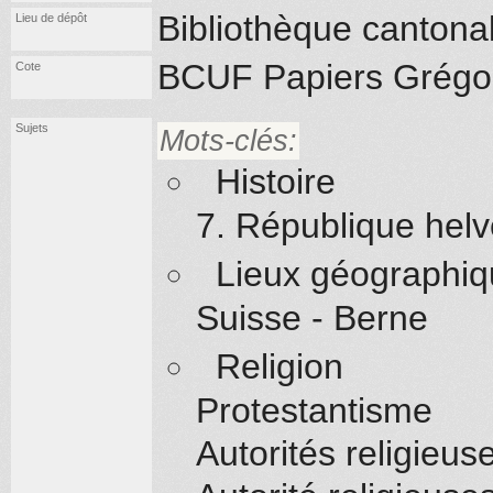
Bibliothèque cantonal
Lieu de dépôt
BCUF Papiers Grégoi
Cote
Sujets
Mots-clés:
Histoire
7. République helv
Lieux géographi
Suisse - Berne
Religion
Protestantisme
Autorités religieus