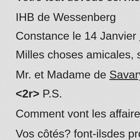
IH
B de
Wessenberg
Constance le 14
Janvier
Milles choses amicales, s
Mr. et Madame de
Savar
<2r>
P.S.
Comment vont les affaire
Vos côtés?
font-ils
des pr