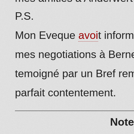
P.S.
Mon Eveque
avoi
t infor
mes negotiations à Bern
temoigné par un Bref rem
parfait contentement.
Note