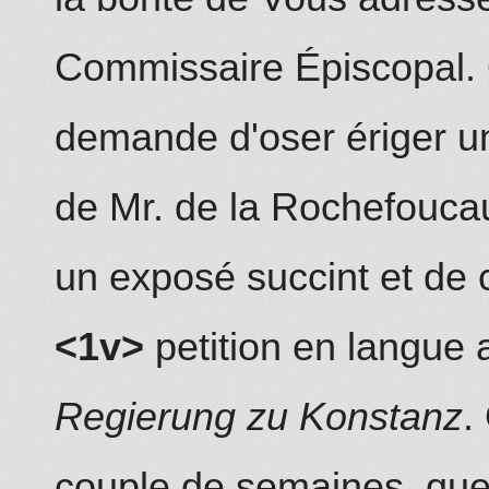
Commissaire Épiscopal. 
demande d'oser ériger u
de Mr. de la
Rochefouca
un exposé succint et de
c
<1v>
petition en langue
Regierung zu Konstanz
.
couple de semaines, que 