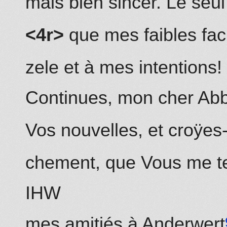
mais bien sincer. Le seul
<4r>
que mes faibles fac
zele et à mes intentions!
Continues, mon cher Ab
Vos nouvelles, et croÿes-
chement, que Vous me t
IHW
mes amitiés à
Anderwert