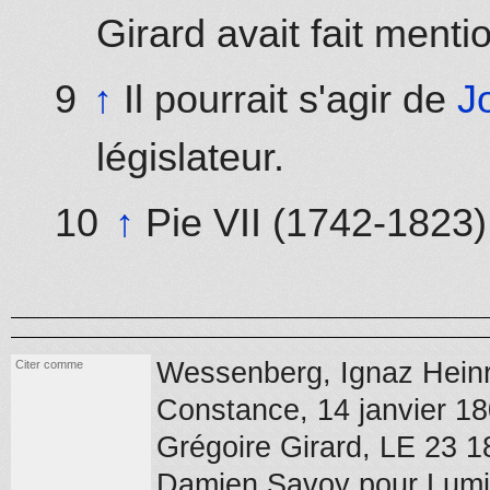
Girard avait fait ment
↑
Il pourrait s'agir de
J
législateur.
↑
Pie VII (1742-1823)
Wessenberg, Ignaz Heinr
Citer comme
Constance,
14 janvier 1
Grégoire Girard, LE 23 1
Damien Savoy pour Lumiè