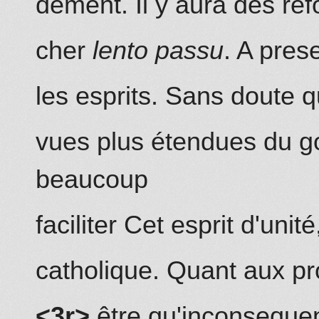
dement. Il y aura des ref
cher
lento passu
. A pres
les esprits. Sans doute q
vues plus étendues du g
beaucoup
faciliter Cet esprit d'unité
catholique. Quant aux pr
<3r>
être qu'inconseque