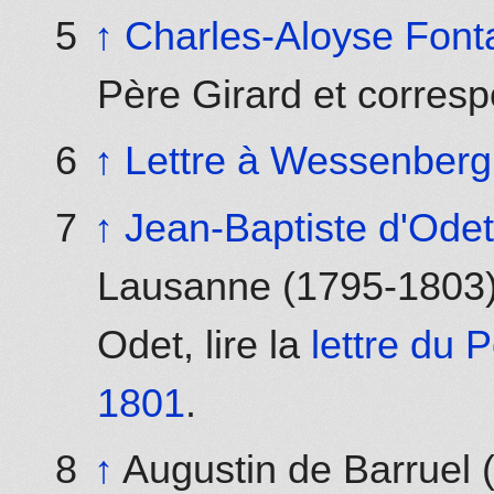
↑
Charles-Aloyse Font
Père Girard et corres
↑
Lettre à Wessenber
↑
Jean-Baptiste d'Ode
Lausanne (1795-1803).
Odet, lire la
lettre du 
1801
.
↑
Augustin de Barruel 