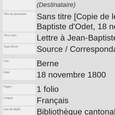
(Destinataire)
Sans titre [Copie de l
Titre du document
Baptiste d'Odet, 18 
Lettre à Jean-Baptist
Titre court
Source / Correspond
Type d'écrit
Berne
Lieu
18 novembre 1800
Date
1 folio
Pages
Français
Langue
Bibliothèque cantonal
Lieu de dépôt