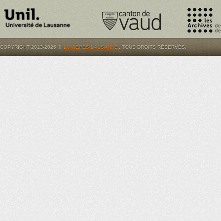
COPYRIGHT 2013-2026 ©
LUMIÈRES.LAUSANNE
. TOUS DROITS RÉSERVÉS.