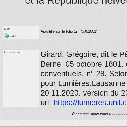
et la République helvé
Note
Apostille sur le folio 1r : "5.8.1801".
Public
Girard, Grégoire, dit le P
Citer comme
Berne,
05 octobre 1801
,
conventuels, n° 28
.
Selon
pour Lumières.Lausanne (
20.11.2020, version du 2
url:
https://
lumieres.unil.
Remarque: nous vous recommandons