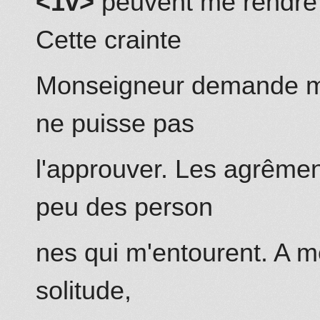
<1v>
peuvent me rendre l
Cette crainte
Monseigneur demande ma
ne puisse pas
l'approuver. Les agrême
peu des person
nes qui m'entourent. A me
solitude,