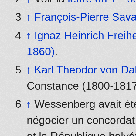
↑
François-Pierre Sav
↑
Ignaz Heinrich Frei
1860)
.
↑
Karl Theodor von Da
Constance (1800-1817
↑
Wessenberg avait ét
négocier un concordat