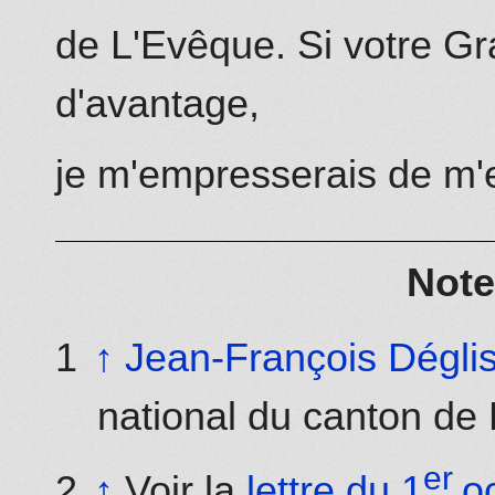
de L'Evêque. Si votre Gr
d'avantage,
je m'empresserais de m'e
Note
↑
Jean-François Dégli
national du canton de
er
↑
Voir la
lettre du 1
o