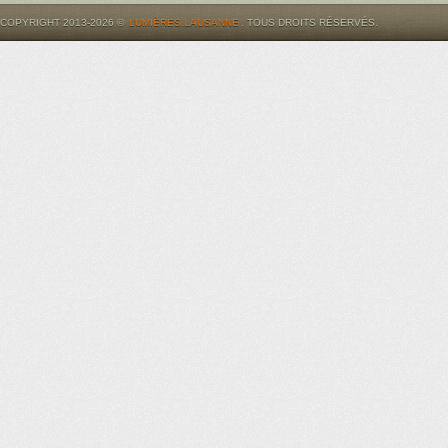
COPYRIGHT 2013-2026 ©
LUMIÈRES.LAUSANNE
. TOUS DROITS RÉSERVÉS.