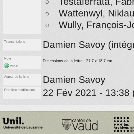
Testaferrata, Fab
Wattenwyl, Nikla
Wully, François-
Damien Savoy (
intégr
Transcriptions
Note
Dimensions de la lettre : 21.7 x 18.7 cm.
Public
Damien Savoy
Auteur de la fiche
22 Fév 2021 - 13:38 
Dernière modification