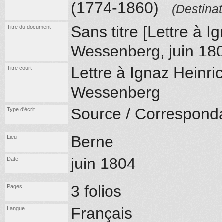
(1774-1860)
(Destinat
Sans titre [Lettre à I
Titre du document
Wessenberg, juin 18
Lettre à Ignaz Heinri
Titre court
Wessenberg
Source / Correspond
Type d'écrit
Berne
Lieu
juin 1804
Date
3 folios
Pages
Français
Langue