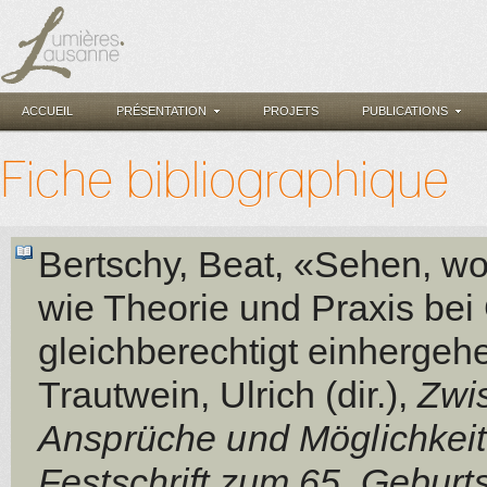
ACCUEIL
PRÉSENTATION
PROJETS
PUBLICATIONS
Fiche bibliographique
Bertschy, Beat
, «Sehen, wo
wie Theorie und Praxis bei
gleichberechtigt einhergeh
Trautwein, Ulrich (dir.)
,
Zwi
Ansprüche und Möglichkeite
Festschrift zum 65. Geburts