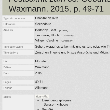
Waxmann
, 2015
, p. 49-71
Chapitre de livre
Type de document
Secondaire
Littérature
Bertschy, Beat
Auteurs
(Auteur)
Trautwein, Ulrich
(Directeur)
Villiger, Caroline
(Directeur)
Sehen, worauf es ankommt, und es tun, oder: wie The
Titre du chapitre
Zwischen Theorie und Praxis Ansprüche und Möglichke
Titre du livre
Münster
Lieu
Waxmann
Editeur
2015
Date
49-71
Pages
Allemand
Langue
Mots-clés:
Sujets
Lieux géographiques
Suisse - Fribourg
Société