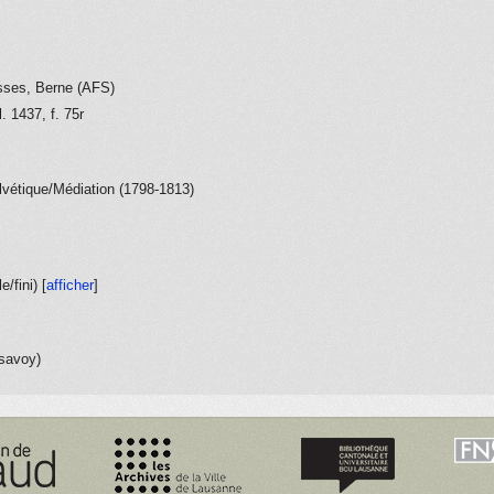
isses, Berne (AFS)
 1437, f. 75r
lvétique/Médiation (1798-1813)
e/fini
) [
afficher
]
dsavoy)