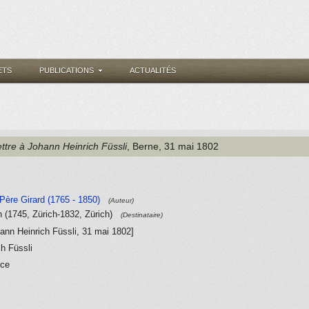
ETS
PUBLICATIONS
ACTUALITÉS
ttre à Johann Heinrich Füssli
, Berne
, 31 mai 1802
e Père Girard (1765 - 1850)
(Auteur)
h (1745, Zürich-1832, Zürich)
(Destinataire)
hann Heinrich Füssli, 31 mai 1802]
ch Füssli
nce