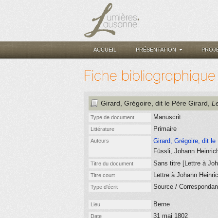
ACCUEIL
PRÉSENTATION
PROJ
Fiche bibliographique
Girard, Grégoire, dit le Père Girard
,
Le
Manuscrit
Type de document
Primaire
Littérature
Girard, Grégoire, dit l
Auteurs
Füssli, Johann Heinric
Sans titre [Lettre à Jo
Titre du document
Lettre à Johann Heinri
Titre court
Source / Corresponda
Type d'écrit
Berne
Lieu
31 mai 1802
Date