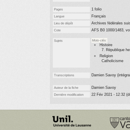
1 folio
Pages
Français
Langue
Archives fédérales su
Lieu de dépôt
AFS B0 1000/1483, vol.
Cote
Mots-clés:
Sujets
Histoire
7. République he
Religion
Catholicisme
Damien Savoy (
intégral
Transcriptions
Damien Savoy
Auteur de la fiche
22 Fév 2021 - 12:32 (
Dernière modification