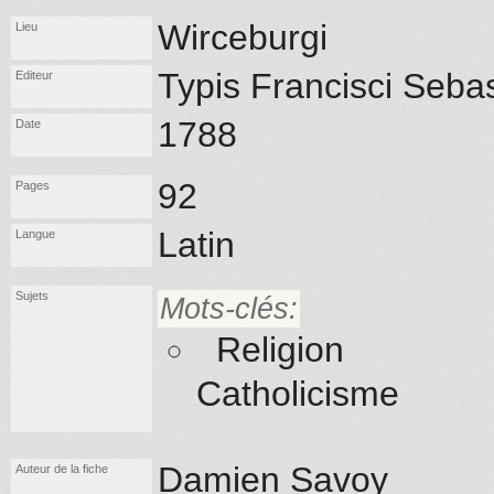
Wirceburgi
Lieu
Typis Francisci Sebas
Editeur
1788
Date
92
Pages
Latin
Langue
Sujets
Mots-clés:
Religion
Catholicisme
Damien Savoy
Auteur de la fiche