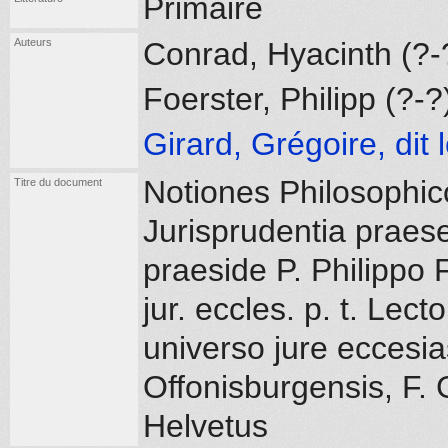
Primaire
Auteurs
Conrad, Hyacinth (?
Foerster, Philipp (?-
Girard, Grégoire, dit
Notiones Philosophico
Titre du document
Jurisprudentia praes
praeside P. Philippo 
jur. eccles. p. t. Lec
universo jure eccesia
Offonisburgensis, F. 
Helvetus