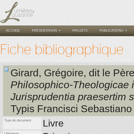
ACCUEIL
PRÉSENTATION
PROJETS
PUBLICATIONS
Fiche bibliographique
Girard, Grégoire, dit le Pèr
Philosophico-Theologicae in
Jurisprudentia praesertim 
Typis Francisci Sebastiano
Livre
Type de document
Littérature