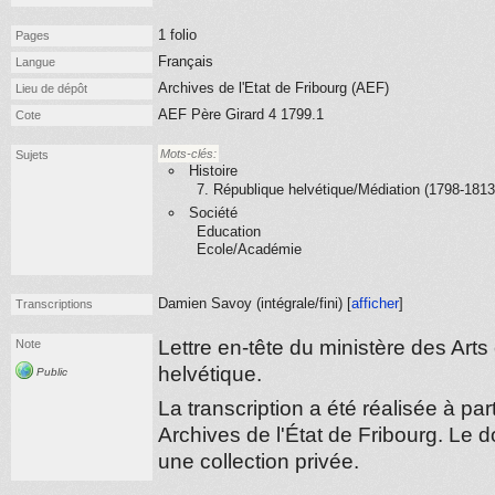
1 folio
Pages
Français
Langue
Archives de l'Etat de Fribourg (AEF)
Lieu de dépôt
AEF Père Girard 4 1799.1
Cote
Mots-clés:
Sujets
Histoire
7. République helvétique/Médiation (1798-1813
Société
Education
Ecole/Académie
Damien Savoy (
intégrale/fini
) [
afficher
]
Transcriptions
Lettre en-tête du ministère des Art
Note
helvétique.
Public
La transcription a été réalisée à pa
Archives de l'État de Fribourg. Le 
une collection privée.