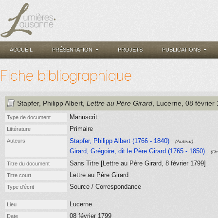
ACCUEIL
PRÉSENTATION
PROJETS
PUBLICATIONS
Fiche bibliographique
Stapfer, Philipp Albert
,
Lettre au Père Girard
, Lucerne
, 08 février
Manuscrit
Type de document
Primaire
Littérature
Stapfer, Philipp Albert (1766 - 1840)
Auteurs
(Auteur)
Girard, Grégoire, dit le Père Girard (1765 - 1850)
(De
Sans Titre [Lettre au Père Girard, 8 février 1799]
Titre du document
Lettre au Père Girard
Titre court
Source / Correspondance
Type d'écrit
Lucerne
Lieu
08 février 1799
Date