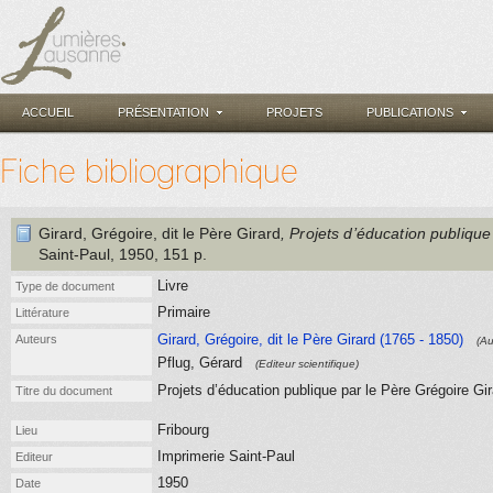
ACCUEIL
PRÉSENTATION
PROJETS
PUBLICATIONS
Fiche bibliographique
Girard, Grégoire, dit le Père Girard
, Projets d’éducation publique
Saint-Paul
, 1950
, 151 p.
Livre
Type de document
Primaire
Littérature
Girard, Grégoire, dit le Père Girard (1765 - 1850)
Auteurs
(Au
Pflug, Gérard
(Editeur scientifique)
Projets d’éducation publique par le Père Grégoire Gir
Titre du document
Fribourg
Lieu
Imprimerie Saint-Paul
Editeur
1950
Date