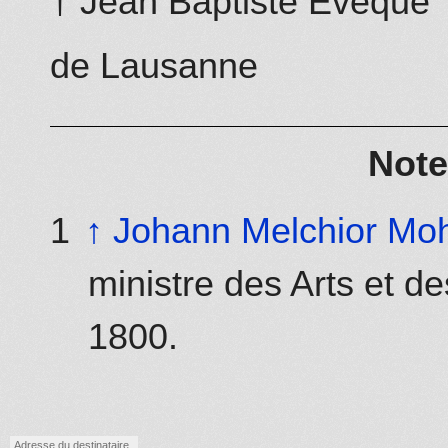
† Jean Baptiste Evêque
de Lausanne
Note
↑
Johann Melchior Moh
ministre des Arts et 
1800.
Adresse du destinataire