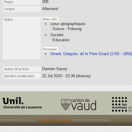
208
Pages
Allemand
Langue
Mots-clés:
Sujets
Lieux géographiques
Suisse - Fribourg
Société
Education
Personne:
Girard, Grégoire, dit le Père Girard (1765 - 1850
Damien Savoy
Auteur de la fiche
22 Jul 2020 - 23:39 (dsavoy)
Dernière modification
COPYRIGHT 2013-2026 ©
LUMIÈRES.LAUSANNE
. TOUS DROITS RÉSERVÉS.