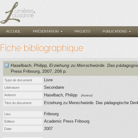
ACCUEIL
PRÉSENTATION
PROJETS
PUBLICATIONS
Fiche bibliographique
Haselbach, Philipp
, Erziehung zu Menschwürde. Das pädagogis
Press Fribourg
, 2007
, 208 p.
Livre
Type de document
Secondaire
Littérature
Haselbach, Philipp
Auteurs
(Auteur)
Erziehung zu Menschwürde. Das pädagogische Denke
Titre du document
Fribourg
Lieu
Academic Press Fribourg
Editeur
2007
Date