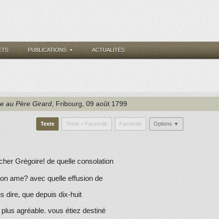
ETS
PUBLICATIONS
ACTUALITÉS
re au Père Girard
, Fribourg
, 09 août 1799
Texte
Texte + Facsimilé
Facsimilé
Options ▼
her Grégoire! de quelle consolation
mon ame? avec quelle effusion de
ous dire, que depuis
dix-huit
 plus agréable. vous étiez destiné