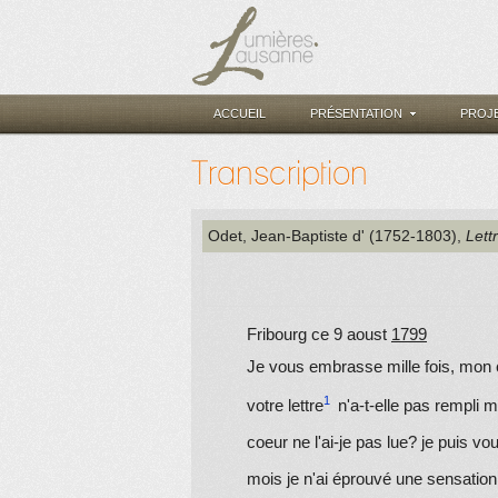
ACCUEIL
PRÉSENTATION
PROJ
Transcription
Odet, Jean-Baptiste d' (1752-1803)
,
Lett
Fribourg ce 9
aoust
1799
Je vous embrasse mille fois, mon c
votre lettre
n'a-t-elle pas rempli 
coeur ne l'ai-je pas lue? je puis v
mois je n'ai éprouvé une sensation