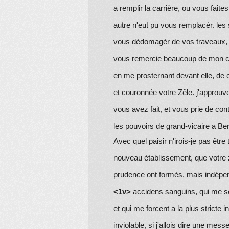
a remplir la carrière, ou vous fait
autre n'eut pu vous remplacér. le
vous dédomagér de vos traveaux, et
vous remercie beaucoup de mon cot
en me prosternant devant elle, de c
et couronnée votre Zêle. j'approuv
vous avez fait, et vous prie de co
les pouvoirs de
grand-vicaire
a Be
Avec quel paisir n'irois-je pas être
nouveau établissement, que votre ze
prudence ont formés, mais indépe
<1v>
accidens sanguins, qui me s
et qui me forcent a la plus stricte 
inviolable, si j'allois dire une mes