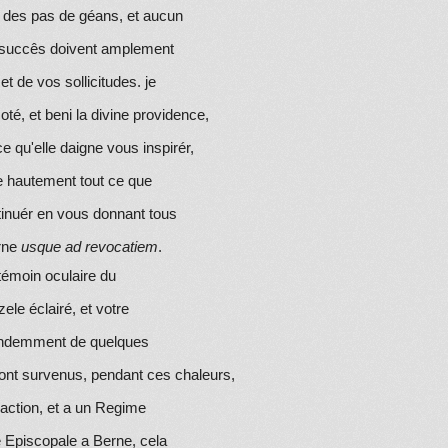
es des pas de géans, et aucun
s succês doivent amplement
 de vos sollicitudes. je
é, et beni la divine providence,
e qu'elle daigne vous inspirér,
e hautement tout ce que
ntinuér en vous donnant tous
rne
usque ad revocatiem
.
 témoin oculaire du
le éclairé, et votre
nde
mm
ent de quelques
ont survenus, pendant ces chaleurs,
inaction, et a un Regime
se Episcopale a Berne, cela