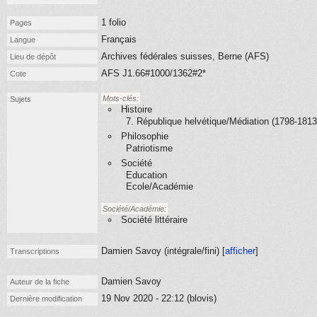
1 folio
Pages
Français
Langue
Archives fédérales suisses, Berne (AFS)
Lieu de dépôt
AFS J1.66#1000/1362#2*
Cote
Mots-clés:
Sujets
Histoire
7. République helvétique/Médiation (1798-1813
Philosophie
Patriotisme
Société
Education
Ecole/Académie
Société/Académie:
Société littéraire
Damien Savoy (
intégrale/fini
) [
afficher
]
Transcriptions
Damien Savoy
Auteur de la fiche
19 Nov 2020 - 22:12 (blovis)
Dernière modification