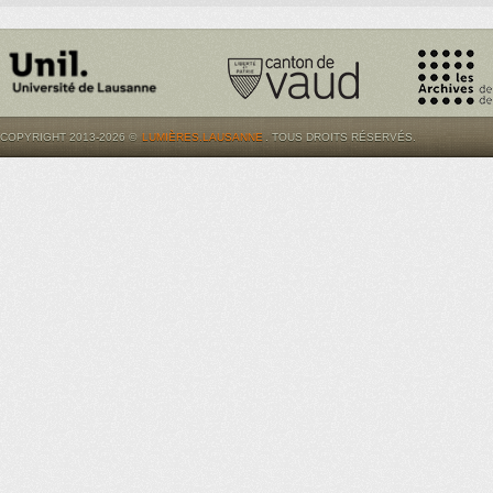
COPYRIGHT 2013-2026 ©
LUMIÈRES.LAUSANNE
. TOUS DROITS RÉSERVÉS.