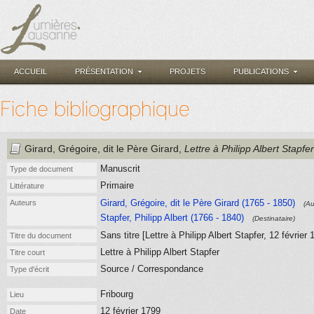
ACCUEIL
PRÉSENTATION
PROJETS
PUBLICATIONS
Fiche bibliographique
Girard, Grégoire, dit le Père Girard
,
Lettre à Philipp Albert Stapfer
Manuscrit
Type de document
Primaire
Littérature
Girard, Grégoire, dit le Père Girard (1765 - 1850)
Auteurs
(Au
Stapfer, Philipp Albert (1766 - 1840)
(Destinataire)
Sans titre [Lettre à Philipp Albert Stapfer, 12 février 
Titre du document
Lettre à Philipp Albert Stapfer
Titre court
Source / Correspondance
Type d'écrit
Fribourg
Lieu
12 février 1799
Date