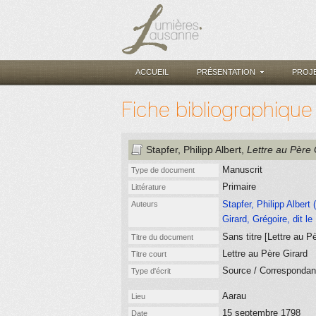
ACCUEIL
PRÉSENTATION
PROJ
Fiche bibliographique
Stapfer, Philipp Albert
,
Lettre au Père 
Manuscrit
Type de document
Primaire
Littérature
Stapfer, Philipp Albert 
Auteurs
Girard, Grégoire, dit l
Sans titre [Lettre au 
Titre du document
Lettre au Père Girard
Titre court
Source / Corresponda
Type d'écrit
Aarau
Lieu
15 septembre 1798
Date