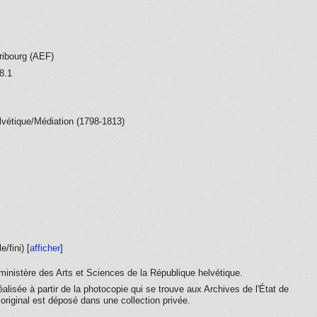
Fribourg (AEF)
8.1
lvétique/Médiation (1798-1813)
e/fini
) [
afficher
]
 ministère des Arts et Sciences de la République helvétique.
réalisée à partir de la photocopie qui se trouve aux Archives de l'État de
riginal est déposé dans une collection privée.