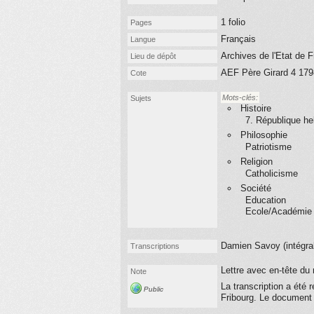
1 folio
Pages
Français
Langue
Archives de l'Etat de 
Lieu de dépôt
AEF Père Girard 4 179
Cote
Mots-clés:
Sujets
Histoire
7. République he
Philosophie
Patriotisme
Religion
Catholicisme
Société
Education
Ecole/Académie
Damien Savoy (
intégral
Transcriptions
Lettre avec en-tête du
Note
La transcription a été 
Public
Fribourg.
Le document o