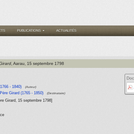
ETS
PUBLICATIONS
ACTUALITÉS
Girard
, Aarau
, 15 septembre 1798
Doc
(1766 - 1840)
(Auteur)
e Père Girard (1765 - 1850)
(Destinataire)
Père Girard, 15 septembre 1798]
nce