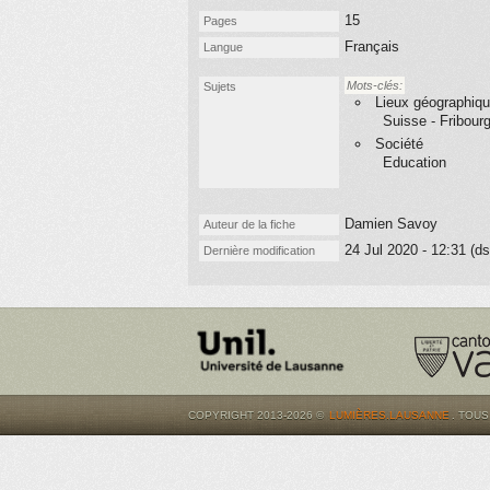
15
Pages
Français
Langue
Mots-clés:
Sujets
Lieux géographiq
Suisse - Fribour
Société
Education
Damien Savoy
Auteur de la fiche
24 Jul 2020 - 12:31 (d
Dernière modification
COPYRIGHT 2013-2026 ©
LUMIÈRES.LAUSANNE
. TOU