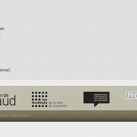
ues
g
savoy)
S DROITS RÉSERVÉS.