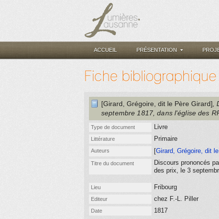
ACCUEIL
PRÉSENTATION
PROJ
Fiche bibliographique
[Girard, Grégoire, dit le Père Girard]
, 
septembre 1817, dans l'église des RR
Livre
Type de document
Primaire
Littérature
[
Girard, Grégoire, dit l
Auteurs
Discours prononcés par l
Titre du document
des prix, le 3 septemb
Fribourg
Lieu
chez F.-L. Piller
Editeur
1817
Date