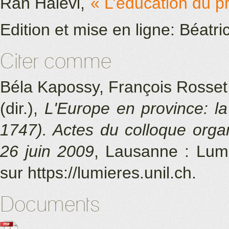
Ran Halévi,
« L’éducation du p
Edition et mise en ligne: Béatri
Citer comme
Béla Kapossy, François Rosset,
(dir.)
,
L'Europe en province: l
1747). Actes du colloque organ
26 juin 2009
, Lausanne
: Lum
sur
https://lumieres.unil.ch.
Documents