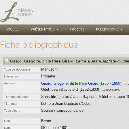
ACCUEIL
PRÉSENTATION
PROJETS
PUBLICATIONS
Fiche bibliographique
Girard, Grégoire, dit le Père Girard
,
Lettre à Jean-Baptiste d'Ode
Manuscrit
Type de document
Primaire
Littérature
Girard, Grégoire, dit le Père Girard (1765 - 1850)
Auteurs
(Au
Odet, Jean-Baptiste d' (1752-1803)
(Destinataire)
Sans titre [Lettre à Jean-Baptiste d'Odet 5 octobre 1
Titre du document
Lettre à Jean-Baptiste d'Odet
Titre court
Source / Correspondance
Type d'écrit
Berne
Lieu
05 octobre 1801
Date