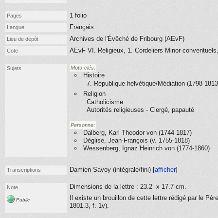
1 folio
Pages
Français
Langue
Archives de l'Évêché de Fribourg (AEvF)
Lieu de dépôt
AEvF VI. Religieux, 1. Cordeliers Minor conventuels,
Cote
Mots-clés:
Sujets
Histoire
7. République helvétique/Médiation (1798-1813
Religion
Catholicisme
Autorités religieuses - Clergé, papauté
Personne:
Dalberg, Karl Theodor von (1744-1817)
Déglise, Jean-François (v. 1755-1818)
Wessenberg, Ignaz Heinrich von (1774-1860)
Damien Savoy (
intégrale/fini
) [
afficher
]
Transcriptions
Dimensions de la lettre : 23.2 x 17.7 cm.
Note
Il existe un brouillon de cette lettre rédigé par le Pè
Public
1801.3, f. 1v).