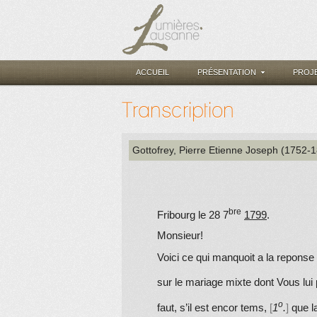
ACCUEIL
PRÉSENTATION
PROJ
Transcription
Gottofrey, Pierre Etienne Joseph (1752-
bre
Fribourg le 28
7
1799
.
Monsieur!
Voici ce qui manquoit a la repons
sur le mariage mixte dont Vous lui 
o
faut, s’il est encor tems,
1
.
que la