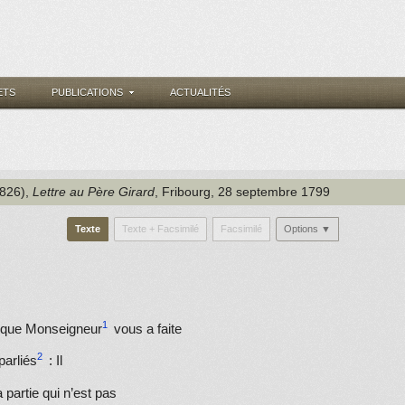
ETS
PUBLICATIONS
ACTUALITÉS
1826)
,
Lettre au Père Girard
, Fribourg
, 28 septembre 1799
Texte
Texte + Facsimilé
Facsimilé
Options ▼
e que
Monseigneur
vous a faite
parliés
: Il
 partie qui n’est pas