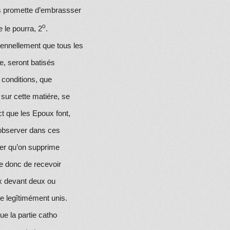
s
promette d’embrassser
o
e le pourra, 2
.
ennellement que tous les
ge, seront batisés
 conditions, que
sur cette matiére, se
ct que les Epoux font,
a observer dans ces
ver qu’on supprime
te donc de recevoir
x devant deux ou
te legîtimément unis.
ue la partie catho