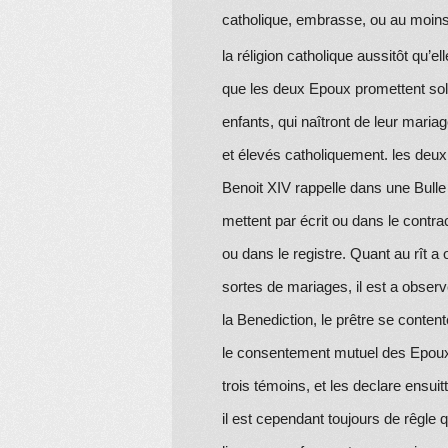
catholique, embrasse, ou
au moin
la réligion catholique aussitôt qu’ell
que les deux Epoux promettent sol
enfants, qui naîtront de leur maria
et élevés catholiquement. les deux
Benoit XIV
rappelle dans une Bulle 
mettent par écrit ou dans le contra
ou dans le registre. Quant au rît 
sortes de mariages, il est a obser
la Benediction, le prêtre se conten
le consentement mutuel des Epou
trois témoins, et les declare ensuit
il est cependant toujours de rêgle q