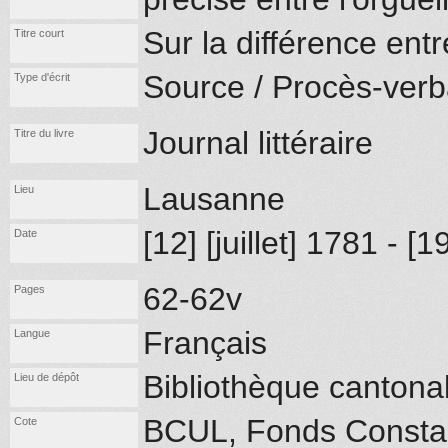
Sur la différence entre
Titre court
Source / Procès-verb
Type d'écrit
Journal littéraire
Titre du livre
Lausanne
Lieu
[12] [juillet] 1781 - [19
Date
62-62v
Pages
Français
Langue
Bibliothèque cantona
Lieu de dépôt
BCUL, Fonds Constan
Cote