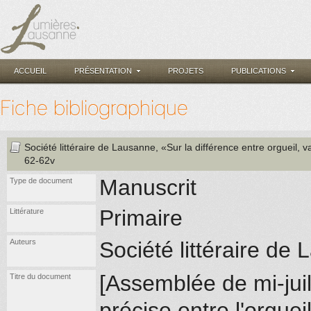
ACCUEIL
PRÉSENTATION
PROJETS
PUBLICATIONS
Fiche bibliographique
Société littéraire de Lausanne
, «Sur la différence entre orgueil, va
62-62v
Manuscrit
Type de document
Primaire
Littérature
Auteurs
Société littéraire d
[Assemblée de mi-juil
Titre du document
précise entre l'orgueil,