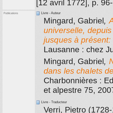
[12 avril 1772]
, p. 96
Livre - Auteur
Publications
Mingard, Gabriel
,
A
universelle, depu
jusques à présent: 
Lausanne
: chez Ju
Mingard, Gabriel
,
N
dans les chalets d
Charbonnières
: Ed
et alpestre 75
, 200
Livre - Traducteur
Verri, Pietro (1728