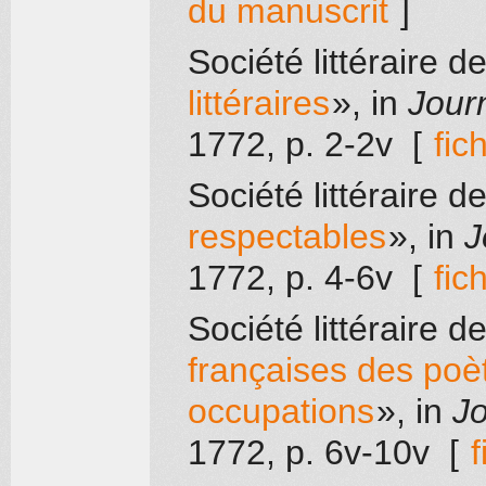
du manuscrit
]
Société littéraire 
littéraires
», in
Journ
1772
, p. 2-2v
[
fic
Société littéraire 
respectables
», in
J
1772
, p. 4-6v
[
fic
Société littéraire 
françaises des poèt
occupations
», in
Jo
1772
, p. 6v-10v
[