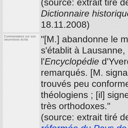
(source: extrait tiré
Dictionnaire historiq
18.11.2008)
"[M.] abandonne le m
Commentaires sur son
oeuvre/ses écrits
s'établit à Lausanne,
l'
Encyclopédie
d'Yverd
remarqués. [M. signai
trouvés peu conformes
théologiens ; [il] sign
très orthodoxes."
(source: extrait tiré 