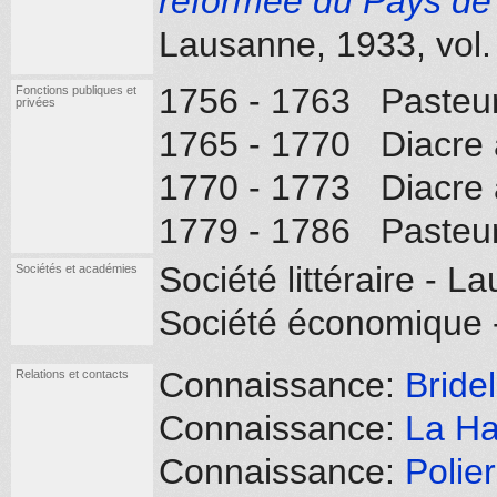
réformée du Pays de
Lausanne, 1933, vol. 
1756 - 1763 Pasteur 
Fonctions publiques et
privées
1765 - 1770 Diacre
1770 - 1773 Diacre 
1779 - 1786 Pasteur
Société littéraire - 
Sociétés et académies
Société économique -
Connaissance:
Bridel
Relations et contacts
Connaissance:
La Ha
Connaissance:
Polie