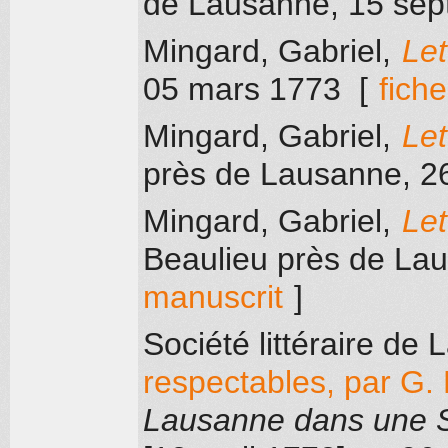
de Lausanne
, 15 se
Mingard, Gabriel
,
Let
05 mars 1773
[
fich
Mingard, Gabriel
,
Let
près de Lausanne
, 2
Mingard, Gabriel
,
Let
Beaulieu près de La
manuscrit
]
Société littéraire de
respectables, par G.
Lausanne dans une S