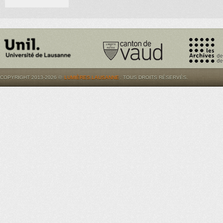
COPYRIGHT 2013-2026 ©
LUMIÈRES.LAUSANNE
. TOUS DROITS RÉSERVÉS.