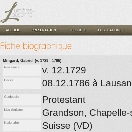
ACCUEIL
PRÉSENTATION
PROJETS
PUBLICATIONS
Fiche biographique
Mingard, Gabriel (v. 1729 - 1786)
v. 12.1729
Naissance
08.12.1786 à Lausa
Décès
Protestant
Confession
Grandson, Chapelle
Lieu d'origine
Suisse (VD)
Nationalité