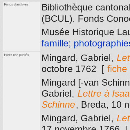
Bibliothèque cantona
Fonds d'archives
(BCUL), Fonds Conod
Musée Historique La
famille; photographie
Mingard, Gabriel
,
Let
Ecrits non publiés
octobre 1762
[
fiche
Mingard [-van Schinn
Gabriel
,
Lettre à Isa
Schinne
, Breda
, 10 
Mingard, Gabriel
,
Let
17 novembre 1766