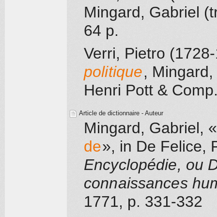
Mingard, Gabriel (t
64 p.
Verri, Pietro (1728
politique
,
Mingard, 
Henri Pott & Comp
Article de dictionnaire - Auteur
Mingard, Gabriel
, «
de
»
, in
De Felice, 
Encyclopédie, ou D
connaissances hu
1771
, p. 331-332