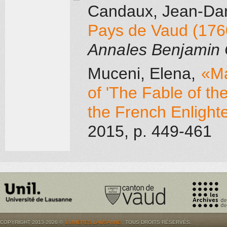
Candaux, Jean-Dan
Pays de Vaud (1760
Annales Benjamin 
Muceni, Elena
,
«Ma
of 'The Fable of th
the French Enligh
2015
, p. 449-461
COPYRIGHT 2013-2026 ©
LUMIÈRES.LAUSANNE
. TOUS DROITS RÉSERVÉS.