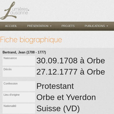
ACCUEIL
PRÉSENTATION
PROJETS
PUBLICATIONS
Fiche biographique
Bertrand, Jean (1708 - 1777)
30.09.1708 à Orbe
Naissance
27.12.1777 à Orbe
Décès
Protestant
Confession
Orbe et Yverdon
Lieu d'origine
Suisse (VD)
Nationalité