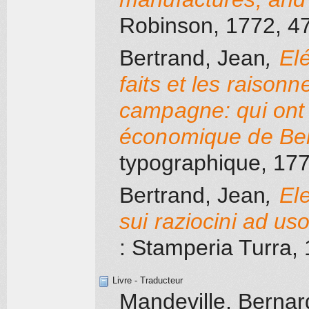
Robinson
, 1772
, 4
Bertrand, Jean
,
El
faits et les raison
campagne: qui ont 
économique de Be
typographique
, 17
Bertrand, Jean
,
Ele
sui raziocini ad u
: Stamperia Turra
,
Livre - Traducteur
Mandeville, Bernar