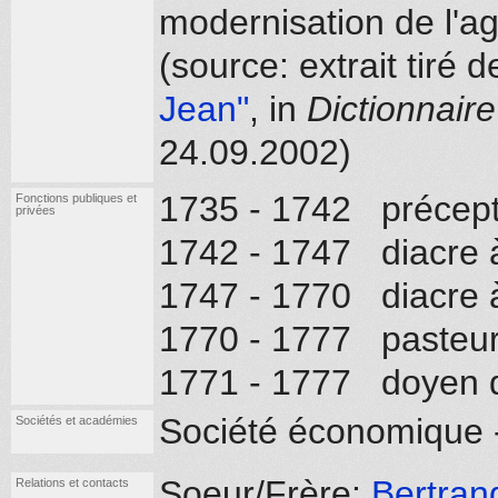
modernisation de l'agr
(source: extrait tiré
Jean"
, in
Dictionnaire
24.09.2002)
1735 - 1742 précept
Fonctions publiques et
privées
1742 - 1747 diacre
1747 - 1770 diacre 
1770 - 1777 pasteur
1771 - 1777 doyen d
Société économique 
Sociétés et académies
Soeur/Frère:
Bertrand
Relations et contacts