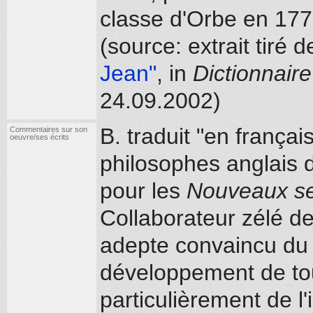
classe d'Orbe en 177
(source: extrait tiré
Jean"
, in
Dictionnaire
24.09.2002)
B. traduit "en frança
Commentaires sur son
oeuvre/ses écrits
philosophes anglais d
pour les
Nouveaux s
Collaborateur zélé d
adepte convaincu du 
développement de tou
particulièrement de l