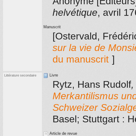
Anonyme [Editeurs
helvétique
, avril 1
Manuscrit
[Ostervald, Frédér
sur la vie de Monsi
du manuscrit
]
Livre
Littérature secondaire
Rytz, Hans Rudolf
Merkantilismus und
Schweizer Sozialge
Basel; Stuttgart
: H
Article de revue