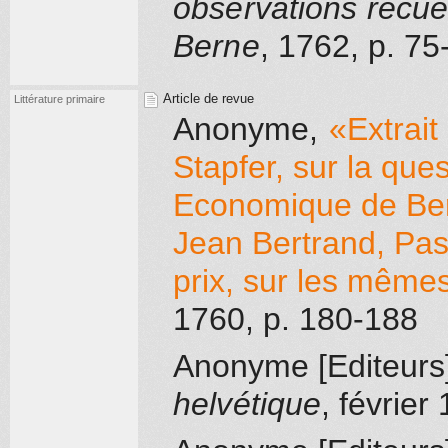
observations recue
Berne
, 1762
, p. 75
Article de revue
Littérature primaire
Anonyme
,
«Extrait
Stapfer, sur la que
Economique de Bern
Jean Bertrand, Pas
prix, sur les même
1760
, p. 180-188
Anonyme [Editeurs
helvétique
, février