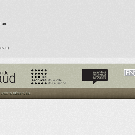
lture
lovis)
S DROITS RÉSERVÉS.