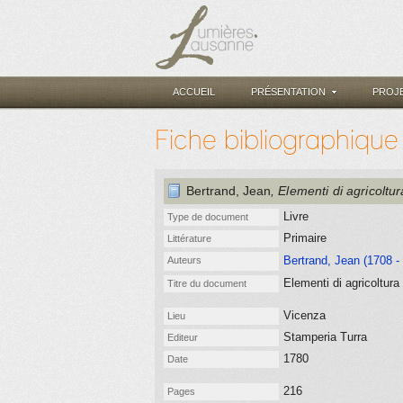
ACCUEIL
PRÉSENTATION
PROJ
Fiche bibliographique
Bertrand, Jean
, Elementi di agricoltu
Livre
Type de document
Primaire
Littérature
Bertrand, Jean (1708 -
Auteurs
Elementi di agricoltura
Titre du document
Vicenza
Lieu
Stamperia Turra
Editeur
1780
Date
216
Pages