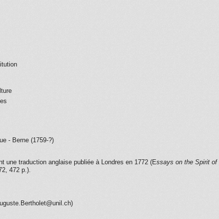
itution
lture
ues
e - Berne (1759-?)
nt une traduction anglaise publiée à Londres en 1772 (E
ssays on the Spirit of
2, 472 p.).
uguste.Bertholet@unil.ch)