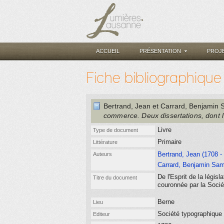
ACCUEIL
PRÉSENTATION
PROJ
Fiche bibliographique
Bertrand, Jean
et Carrard, Benjamin 
commerce. Deux dissertations, dont 
Livre
Type de document
Primaire
Littérature
Bertrand, Jean (1708 -
Auteurs
Carrard, Benjamin Sam
De l'Esprit de la légis
Titre du document
couronnée par la Soci
Berne
Lieu
Société typographique
Editeur