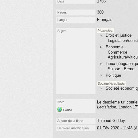
1766
Date
380
Pages
Français
Langue
Mots-clés:
Sujets
Droit et justice
Législation/const
Economie
Commerce
Agriculture/viticu
Lieux géographiq
Suisse - Berne
Politique
Société/Académie:
Société économiqu
Le deuxième url contie
Note
Legislation
, London 177
Public
Thibaud Giddey
Auteur de la fiche
01 Fév 2020 - 11:48 (A
Dernière modification