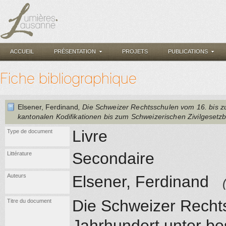
ACCUEIL
PRÉSENTATION
PROJETS
PUBLICATIONS
Fiche bibliographique
Elsener, Ferdinand
, Die Schweizer Rechtsschulen vom 16. bis z
kantonalen Kodifikationen bis zum Schweizerischen Zivilgesetz
Livre
Type de document
Secondaire
Littérature
Auteurs
Elsener, Ferdinand
Die Schweizer Recht
Titre du document
Jahrhundert unter be