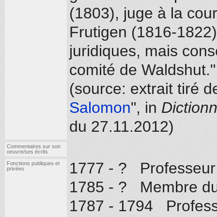
(1803), juge à la cou
Frutigen (1816-1822).
juridiques, mais conse
comité de Waldshut."
(source: extrait tiré d
Salomon
", in
Dictionn
du 27.11.2012)
Commentaires sur son
oeuvre/ses écrits
1777 - ? Professeur 
Fonctions publiques et
privées
1785 - ? Membre du
1787 - 1794 Professeu