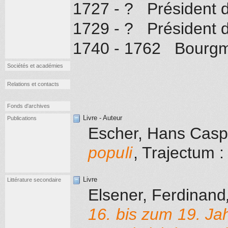
1727 - ? Président d
1729 - ? Président d
1740 - 1762 Bourgme
Sociétés et académies
Relations et contacts
Fonds d'archives
Livre - Auteur
Publications
Escher, Hans Casp
populi
, Trajectum
:
Livre
Littérature secondaire
Elsener, Ferdinand
16. bis zum 19. Ja