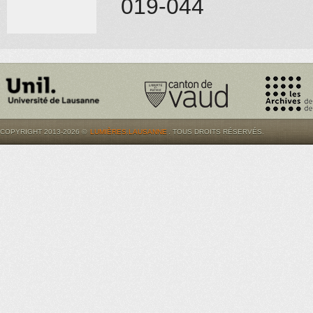
019-044
COPYRIGHT 2013-2026 ©
LUMIÈRES.LAUSANNE
. TOUS DROITS RÉSERVÉS.