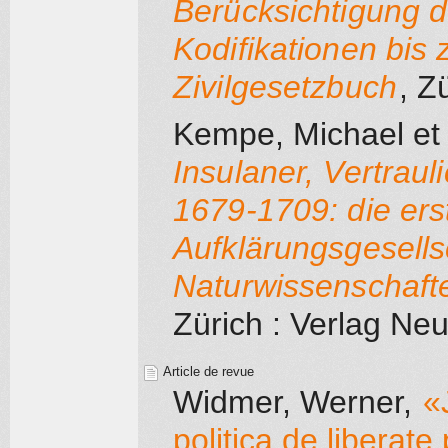
Berücksichtigung d
Kodifikationen bis
Zivilgesetzbuch
, Z
Kempe, Michael
et
Insulaner, Vertrau
1679-1709: die er
Aufklärungsgesell
Naturwissenschaften
Zürich
: Verlag Neu
Article de revue
Widmer, Werner
,
«
politica de liberate