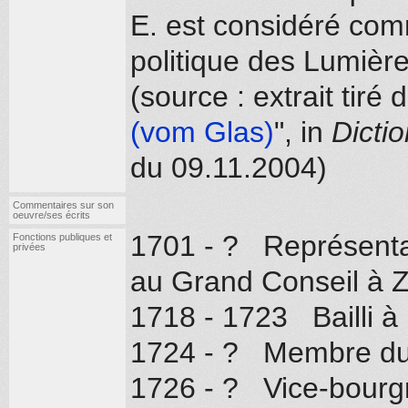
E. est considéré com
politique des Lumière
(source : extrait tiré
(vom Glas)
", in
Dictio
du 09.11.2004)
Commentaires sur son
oeuvre/ses écrits
1701 - ? Représentan
Fonctions publiques et
privées
au Grand Conseil à Z
1718 - 1723 Bailli à
1724 - ? Membre du 
1726 - ? Vice-bourg