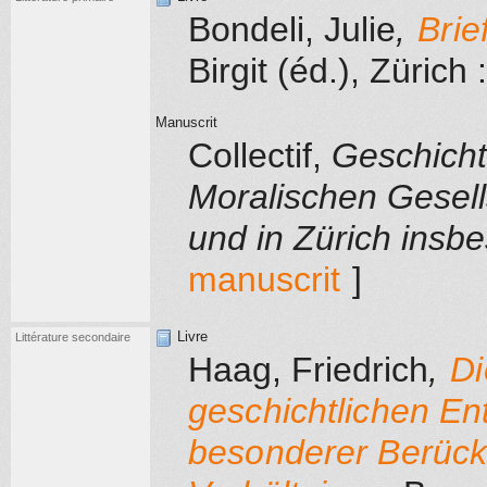
Bondeli, Julie
,
Brie
Birgit (éd.)
, Zürich
:
Manuscrit
Collectif
,
Geschicht
Moralischen Gesell
und in Zürich insb
manuscrit
]
Livre
Littérature secondaire
Haag, Friedrich
,
Di
geschichtlichen En
besonderer Berücks