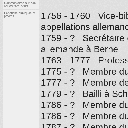
Commentaires sur son
oeuvre/ses écrits
1756 - 1760 Vice-bib
Fonctions publiques et
privées
appellations alleman
1759 - ? Secrétaire 
allemande à Berne
1763 - 1777 Professe
1775 - ? Membre du
1777 - ? Membre de 
1779 - ? Bailli à Sc
1786 - ? Membre du 
1786 - ? Membre du
1787 - ? Membre du 