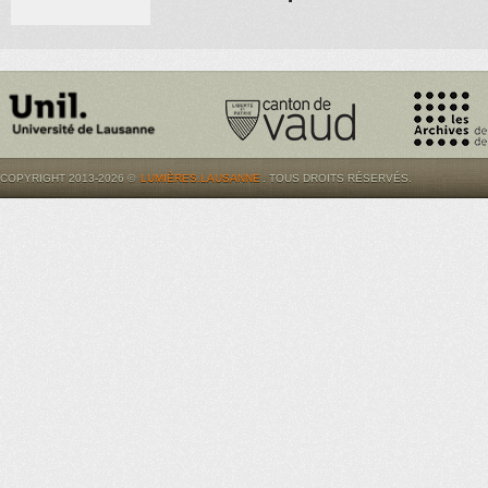
COPYRIGHT 2013-2026 ©
LUMIÈRES.LAUSANNE
. TOUS DROITS RÉSERVÉS.