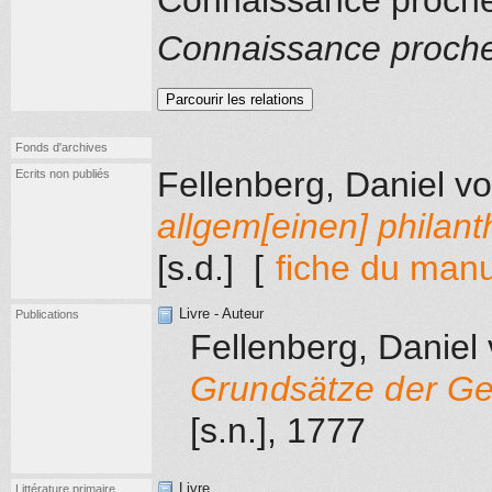
Connaissance proch
Connaissance proch
Parcourir les relations
Fonds d'archives
Fellenberg, Daniel v
Ecrits non publiés
allgem[einen] philant
[s.d.]
[
fiche du manu
Livre - Auteur
Publications
Fellenberg, Daniel
Grundsätze der G
[s.n.]
, 1777
Livre
Littérature primaire