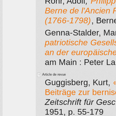
Rohr, Adolf
,
Philip
Berne de l'Ancien 
(1766-1798)
, Bern
Genna-Stalder, Ma
patriotische Gesell
an der europäisch
am Main
: Peter L
Article de revue
Guggisberg, Kurt
,
Beiträge zur berni
Zeitschrift für Ge
1951
, p. 55-179