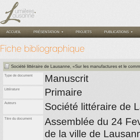
ACCUEIL
PRÉSENTATION
PROJETS
PUBLICATIONS
Fiche bibliographique
Société littéraire de Lausanne
, «Sur les manufactures et le com
Manuscrit
Type de document
Primaire
Littérature
Auteurs
Société littéraire d
Assemblée du 24 Fevr
Titre du document
de la ville de Lausa