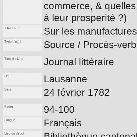
commerce, & quelles 
à leur prosperité ?)
Sur les manufacture
Titre court
Source / Procès-verb
Type d'écrit
Journal littéraire
Titre du livre
Lausanne
Lieu
24 février 1782
Date
94-100
Pages
Français
Langue
Bibliothèque cantona
Lieu de dépôt