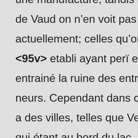
de Vaud on n’en voit pa
actuellement; celles qu’o
<95v>
etabli
ayant
p
erï 
entrainé la ruine des ent
neurs. Cependant dans ce 
a des villes, telles que 
qui étant au bord du lac,