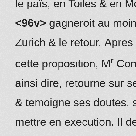
le païs, en Toiles & en 
<96v>
gagneroit au moin
Zurich & le retour.
Apres 
r
cette proposition, M
Cons
ainsi dire, retourne sur s
& temoigne ses doutes, si
mettre en execution. Il 