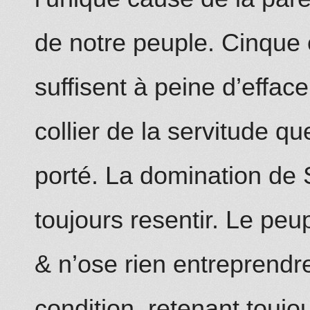
de notre peuple. Cinque 
suffisent à peine d’efface
collier de
la
servitude qu
porté. La domi
n
ation de 
t
o
ujours
re
sentir. Le peu
& n’ose rien entreprendr
condition, retenant toujour