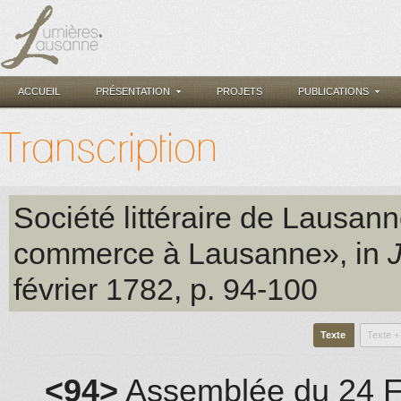
ACCUEIL
PRÉSENTATION
PROJETS
PUBLICATIONS
Transcription
Société littéraire de Lausan
commerce à Lausanne», in
J
février 1782
, p. 94-100
Texte
Texte +
<94>
Assemblée du 24 F