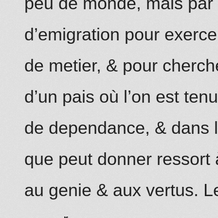
peu de monde, mais par 
d’emigration pour exercer
de metier, & pour cherche
d’un pais où l’on est ten
de
d
ependance, &
dans
l
que peut donner ressort à 
au genie & aux vertus.
L