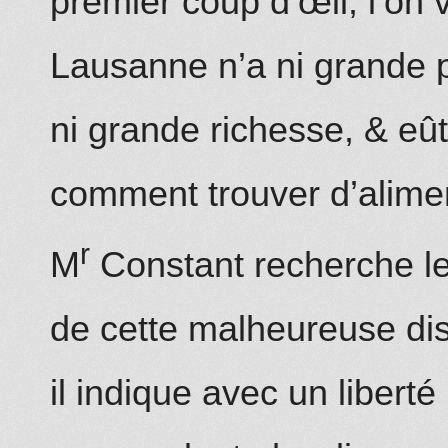
premier coup d’œil, l’on 
Lausanne n’a ni grande 
ni grande richesse, & eût
comment trouver d’alimen
r
M
Constant recherche l
de cette malheureuse dise
il indique av
ec
un liberté