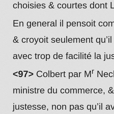
choisies & co
u
rtes dont L
En general il pensoit c
& cr
oy
oit seulement qu’il
avec trop de facilité la ju
r
<97>
Colbert par M
Neck
ministre du commerce, & 
justesse, non pas qu’il av