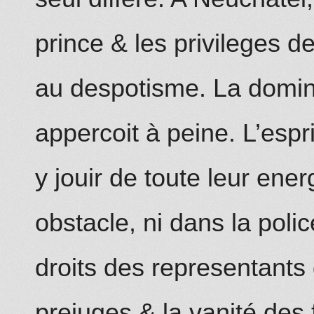
prince & les priv
i
leges de 
au despotisme. La domin
appercoit à peine. L’espr
y jouir de toute leur ene
o
bstacle, ni dans la polic
droits des representants 
prejuges & la vanité des 