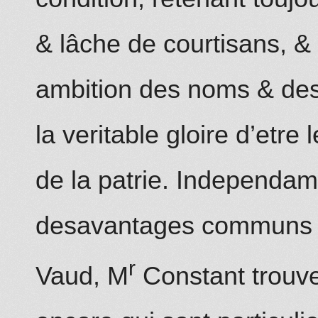
& lâche de courtisan
s
, &
ambition des noms & des t
la veritable gloire d’etre 
de la patrie. Independa
desavantages communs à 
r
Vaud, M
Co
n
stant tr
o
uve