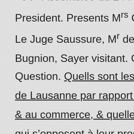
rs
President. Presents M
C
r
Le Juge Saussure, M
de
Bugnion, Sayer visitant. 
Question.
Quells sont les
de Lausanne par rapport
& au commerce, & quelle
qui s’opposent à leur pro