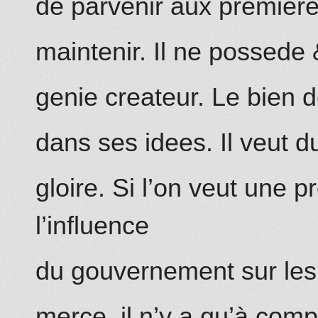
de parvenir aux premier
maintenir. Il ne possede 
genie createur. Le bien d
dans ses idees. Il veut d
gloire.
Si l’on veut une 
l’influ
e
nce
du gouvernement sur les
merce, il n’y a qu’à comp