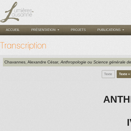
ACCUEIL
PRÉSENTATION
PROJETS
PUBLICATIONS
Transcription
Chavannes, Alexandre César
,
Anthropologie ou Science générale de
Texte
Texte +
ANTH