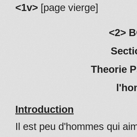
<1v>
[page vierge]
<2> 
Secti
Theorie 
l'h
Introduction
Il est peu d'hommes qui ai