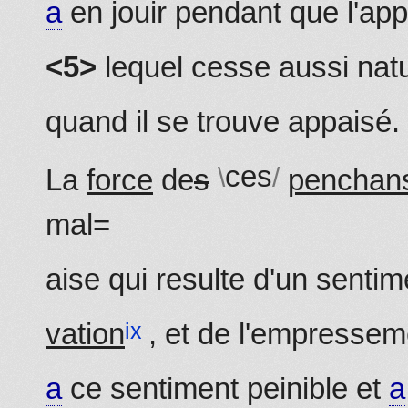
a
en jouir pendant que l'appe
<5>
lequel cesse aussi nat
quand il se trouve appaisé.
ces
La
force
de
s
penchan
mal
=
aise qui resulte d'un senti
vation
, et de l'empresse
a
ce sentiment peinible et
a