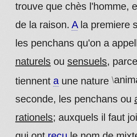
trouve que chès l'homme, e
de la raison.
A
la premiere s
les penchans qu'on a appe
naturels
ou
sensuels
, parce
anim
tiennent
a
une nature
seconde, les penchans ou
rationels
; auxquels il faut j
qui ont
recu
le nom de
mixt