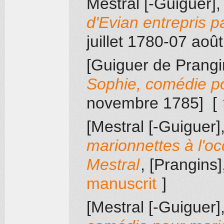
Mestral [-Guiguer]
d'Evian entrepris pa
juillet 1780-07 aoû
[Guiguer de Prangin
Sophie, comédie p
novembre 1785]
[
[Mestral [-Guiguer]
marionnettes à l'oc
Mestral
, [Prangins]
manuscrit
]
[Mestral [-Guiguer]