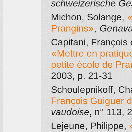
schweizerische Ge
Michon, Solange
,
«
Prangins»
, Genav
Capitani, François
«Mettre en pratiqu
petite école de Pr
2003
, p. 21-31
Schoulepnikoff, Ch
François Guiguer 
vaudoise
, n° 113
, 
Lejeune, Philippe
,