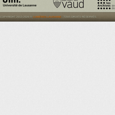
COPYRIGHT 2013-2026 ©
LUMIÈRES.LAUSANNE
. TOUS DROITS RÉSERVÉS.