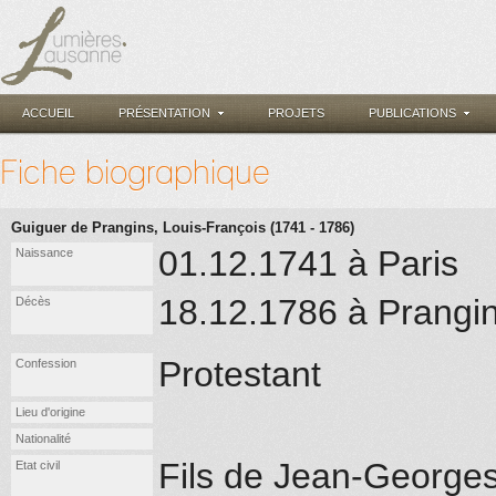
ACCUEIL
PRÉSENTATION
PROJETS
PUBLICATIONS
Fiche biographique
Guiguer de Prangins, Louis-François (1741 - 1786)
01.12.1741 à Paris
Naissance
18.12.1786 à Prangi
Décès
Protestant
Confession
Lieu d'origine
Nationalité
Fils de Jean-Georges
Etat civil