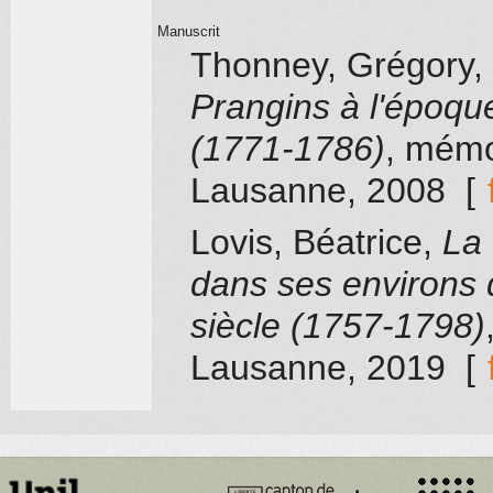
Manuscrit
Thonney, Grégory
,
Prangins à l'époqu
(1771-1786)
, mémo
Lausanne
, 2008
[
Lovis, Béatrice
,
La 
dans ses environs 
siècle (1757-1798)
Lausanne
, 2019
[