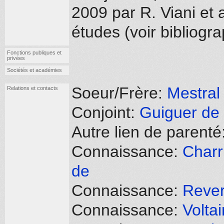
2009 par R. Viani et 
études (voir bibliogr
Fonctions publiques et
privées
Sociétés et académies
Soeur/Frère:
Mestral
Relations et contacts
Conjoint:
Guiguer de 
Autre lien de parenté
Connaissance:
Charr
de
Connaissance:
Rever
Connaissance:
Volta