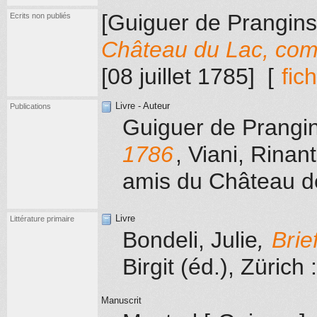
[Guiguer de Prangins
Ecrits non publiés
Château du Lac, com
[08 juillet 1785]
[
fic
Livre - Auteur
Publications
Guiguer de Prangin
1786
,
Viani, Rinant
amis du Château d
Livre
Littérature primaire
Bondeli, Julie
,
Brie
Birgit (éd.)
, Zürich
:
Manuscrit