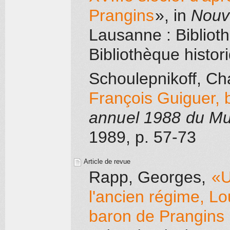
Prangins
»
, in
Nouve
Lausanne
: Bibliot
Bibliothèque histo
Schoulepnikoff, Ch
François Guiguer, 
annuel 1988 du Mu
1989
, p. 57-73
Article de revue
Rapp, Georges
,
«U
l'ancien régime, Lo
baron de Prangins