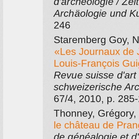
d'archéologie / Zei
Archäologie und K
246
Staremberg Goy, N
«Les Journaux de J
Louis-François Gui
Revue suisse d'art e
schweizerische Ar
67/4
, 2010
, p. 285
Thonney, Grégory
,
le château de Pran
de généalogie et d'