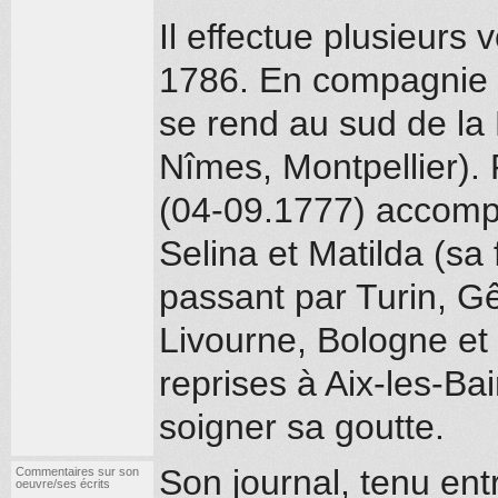
Il effectue plusieurs 
1786. En compagnie d
se rend au sud de la
Nîmes, Montpellier). P
(04-09.1777) accomp
Selina et Matilda (sa
passant par Turin, G
Livourne, Bologne et 
reprises à Aix-les-Ba
soigner sa goutte.
Son journal, tenu ent
Commentaires sur son
oeuvre/ses écrits