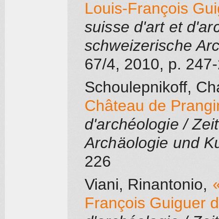
Louis-François Guig
suisse d'art et d'ar
schweizerische Ar
67/4
, 2010
, p. 247
Schoulepnikoff, Ch
Château de Prangi
d'archéologie / Zei
Archäologie und K
226
Viani, Rinantonio
,
François Guiguer 