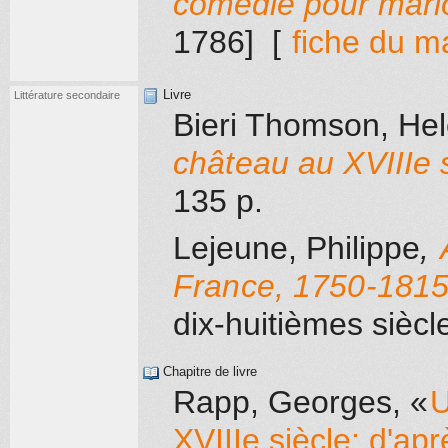
comédie pour mari
1786]
[
fiche du m
Livre
Littérature secondaire
Bieri Thomson, He
château au XVIIIe 
135 p.
Lejeune, Philippe
,
France, 1750-181
dix-huitièmes siècl
Chapitre de livre
Rapp, Georges
, «
U
XVIIIe siècle: d'ap