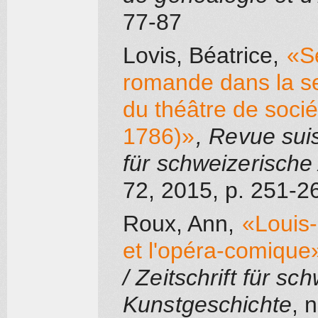
77-87
Lovis, Béatrice
,
«Se
romande dans la se
du théâtre de soci
1786)»
, Revue suis
für schweizerische
72
, 2015
, p. 251-2
Roux, Ann
,
«Louis-
et l'opéra-comique
/ Zeitschrift für s
Kunstgeschichte
, 