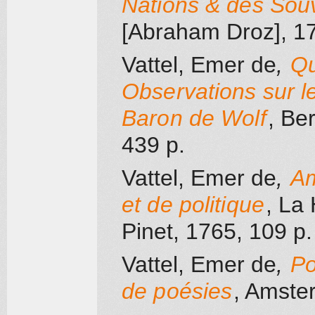
Nations & des Sou
[Abraham Droz]
, 1
Vattel, Emer de
,
Qu
Observations sur le
Baron de Wolf
, Be
439 p.
Vattel, Emer de
,
Am
et de politique
, La
Pinet
, 1765
, 109 p.
Vattel, Emer de
,
Po
de poésies
, Amste