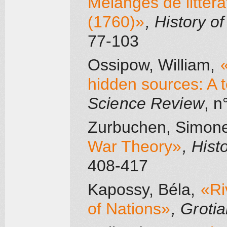
Mélanges de littéra
(1760)»
, History o
77-103
Ossipow, William
,
hidden sources: A 
Science Review
, n
Zurbuchen, Simon
War Theory»
, Hist
408-417
Kapossy, Béla
,
«Ri
of Nations»
, Groti