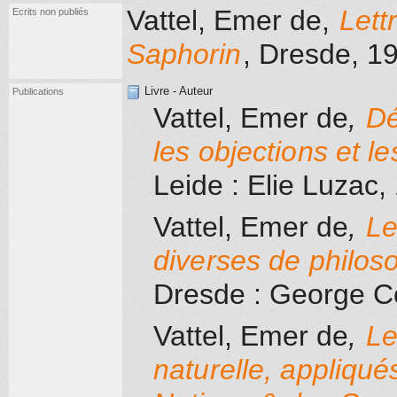
Vattel, Emer de
,
Lett
Ecrits non publiés
Saphorin
, Dresde
, 1
Livre - Auteur
Publications
Vattel, Emer de
,
Dé
les objections et l
Leide
: Elie Luzac
,
Vattel, Emer de
,
Le
diverses de philos
Dresde
: George C
Vattel, Emer de
,
Le
naturelle, appliqué