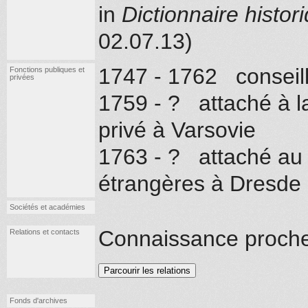
in
Dictionnaire histor
02.07.13)
1747 - 1762 conseil
Fonctions publiques et
privées
1759 - ? attaché à l
privé à Varsovie
1763 - ? attaché au 
étrangères à Dresde
Sociétés et académies
Connaissance proch
Relations et contacts
Parcourir les relations
Fonds d'archives