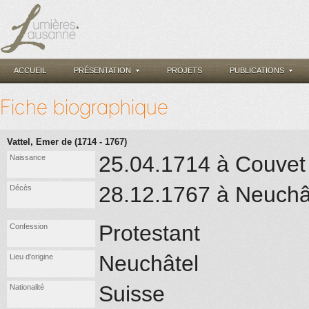
ACCUEIL
PRÉSENTATION
PROJETS
PUBLICATIONS
Fiche biographique
Vattel, Emer de (1714 - 1767)
25.04.1714 à Couvet
Naissance
28.12.1767 à Neuchâ
Décès
Protestant
Confession
Neuchâtel
Lieu d'origine
Suisse
Nationalité