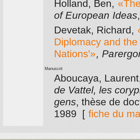
Holland, Ben
,
«The
of European Ideas
Devetak, Richard
,
Diplomacy and the 
Nations'»
, Parergo
Manuscrit
Aboucaya, Laurent
de Vattel, les cory
gens
, thèse de doc
1989
[
fiche du ma