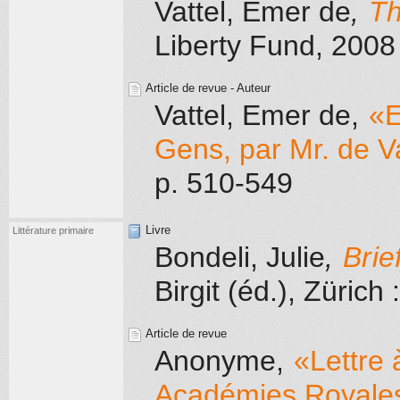
Vattel, Emer de
,
Th
Liberty Fund
, 2008
Article de revue - Auteur
Vattel, Emer de
,
«E
Gens, par Mr. de V
p. 510-549
Livre
Littérature primaire
Bondeli, Julie
,
Brie
Birgit (éd.)
, Zürich
:
Article de revue
Anonyme
,
«Lettre
Académies Royales