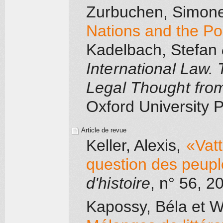
Zurbuchen, Simon
Nations and the Po
Kadelbach, Stefan
International Law. 
Legal Thought from
Oxford University 
Article de revue
Keller, Alexis
,
«Vatt
question des peup
d'histoire
, n° 56
, 2
Kapossy, Béla
et W