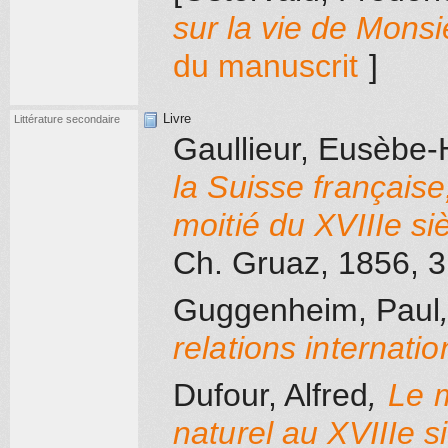
sur la vie de Monsi
du manuscrit
]
Livre
Littérature secondaire
Gaullieur, Eusèbe-
la Suisse français
moitié du XVIIIe si
Ch. Gruaz
, 1856
, 
Guggenheim, Paul
relations internati
Dufour, Alfred
,
Le 
naturel au XVIIIe s