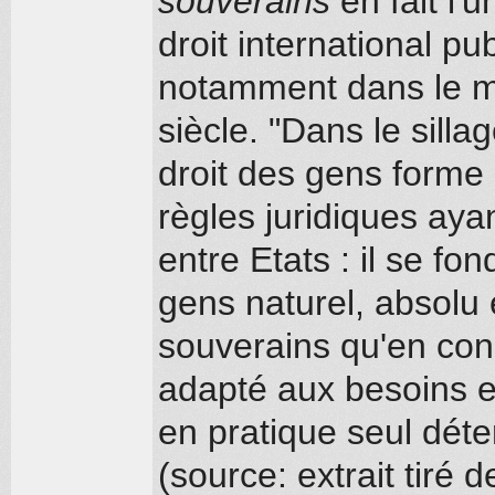
souverains
en fait l'
droit international pub
notamment dans le m
siècle. "Dans le silla
droit des gens form
règles juridiques ayan
entre Etats : il se fo
gens naturel, absolu 
souverains qu'en cons
adapté aux besoins ef
en pratique seul dét
(source: extrait tiré