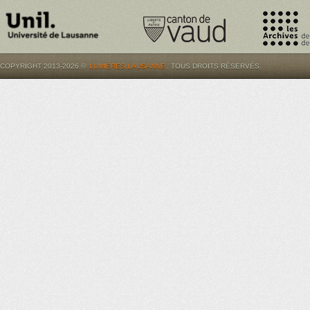
COPYRIGHT 2013-2026 ©
LUMIÈRES.LAUSANNE
. TOUS DROITS RÉSERVÉS.