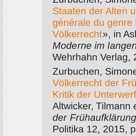
Staaten der Alten 
générale du genre 
Völkerrecht
»
, in
Asb
Moderne im langen
Wehrhahn Verlag
,
Zurbuchen, Simon
Völkerrecht der Fr
Kritik der Unterwe
Altwicker, Tilmann
der Frühaufklärun
Politika 12
, 2015
, 