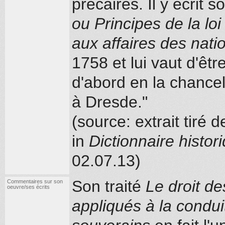
précaires. Il y écrit 
ou Principes de la loi
aux affaires des nati
1758 et lui vaut d'êt
d'abord en la chancel
à Dresde."
(
source: extrait tiré
in
Dictionnaire histor
02.07.13)
Son traité
Le droit de
Commentaires sur son
oeuvre/ses écrits
appliqués à la condui