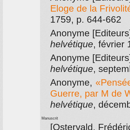
Eloge de la Frivolit
1759
, p. 644-662
Anonyme [Editeurs
helvétique
, février
Anonyme [Editeurs
helvétique
, septem
Anonyme
,
«Pensées
Guerre, par M de W
helvétique
, décem
Manuscrit
[Ostervald, Frédér