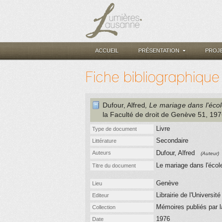
ACCUEIL
PRÉSENTATION
PROJ
Fiche bibliographique
Dufour, Alfred
, Le mariage dans l'écol
la Faculté de droit de Genève 51
, 19
Livre
Type de document
Secondaire
Littérature
Dufour, Alfred
Auteurs
(Auteur)
Le mariage dans l'écol
Titre du document
Genève
Lieu
Librairie de l'Universit
Editeur
Mémoires publiés par l
Collection
1976
Date