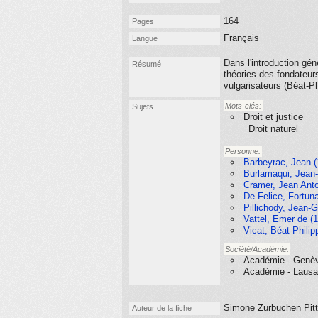
164
Pages
Français
Langue
Dans l'introduction génér
Résumé
théories des fondateur
vulgarisateurs (Béat-Ph
Mots-clés:
Sujets
Droit et justice
Droit naturel
Personne:
Barbeyrac, Jean (
Burlamaqui, Jean-
Cramer, Jean Antoi
De Felice, Fortun
Pillichody, Jean-
Vattel, Emer de (
Vicat, Béat-Philip
Société/Académie:
Académie - Genè
Académie - Laus
Simone Zurbuchen Pitt
Auteur de la fiche