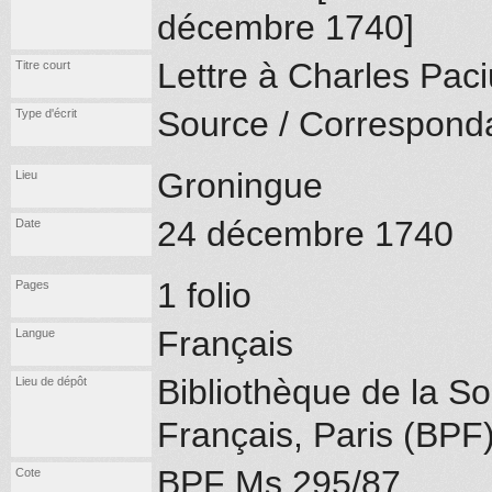
décembre 1740]
Lettre à Charles Paci
Titre court
Source / Correspond
Type d'écrit
Groningue
Lieu
24 décembre 1740
Date
1 folio
Pages
Français
Langue
Bibliothèque de la So
Lieu de dépôt
Français, Paris (BPF
BPF Ms 295/87
Cote