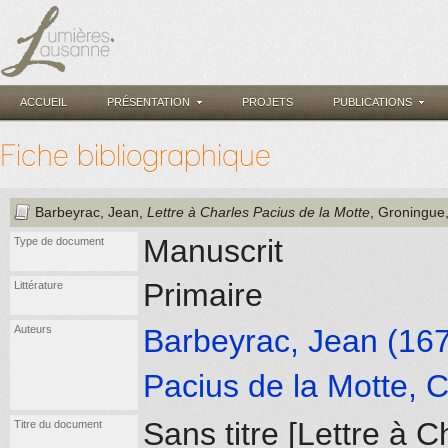
ACCUEIL
PRÉSENTATION
PROJETS
PUBLICATIONS
Fiche bibliographique
Barbeyrac, Jean
,
Lettre à Charles Pacius de la Motte
, Groningue
Manuscrit
Type de document
Primaire
Littérature
Auteurs
Barbeyrac, Jean (167
Pacius de la Motte, C
Sans titre [Lettre à 
Titre du document