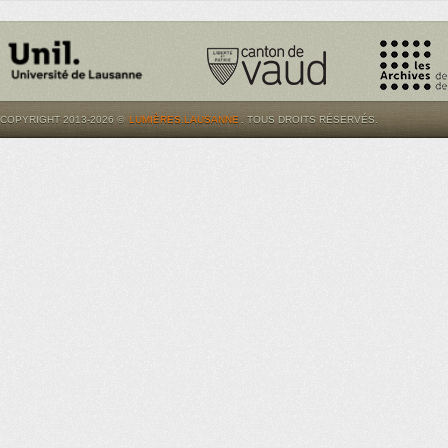
COPYRIGHT 2013-2026 ©
LUMIÈRES.LAUSANNE
. TOUS DROITS RÉSERVÉS.