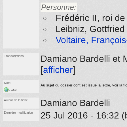
Personne:
Frédéric II, roi 
Leibniz, Gottfrie
Voltaire, Françoi
Damiano Bardelli et M
Transcriptions
[
afficher
]
Note
Au sujet du dossier dont est issue la lettre, voir la f
Public
Damiano Bardelli
Auteur de la fiche
25 Jul 2016 - 16:32 (
Dernière modification