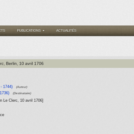
ETS
PUBLICATIONS
ACTUALITÉS
rc
, Berlin
, 10 avril 1706
- 1744)
(Auteur)
 1736)
(Destinataire)
an Le Clerc, 10 avril 1706]
nce