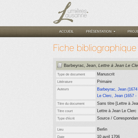
ACCUEIL
PRÉSENTATION
PROJ
Fiche bibliographique
Barbeyrac, Jean
,
Lettre à Jean Le Cle
Manuscrit
Type de document
Primaire
Littérature
Barbeyrac, Jean (1674 
Auteurs
Le Clerc, Jean (1657 -
Sans titre [Lettre à Je
Titre du document
Lettre à Jean Le Clerc
Titre court
Source / Corresponda
Type d'écrit
Berlin
Lieu
10 avril 1706
Date