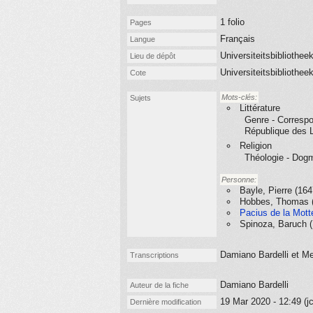
1 folio
Pages
Français
Langue
Universiteitsbibliothe
Lieu de dépôt
Universiteitsbibliothe
Cote
Mots-clés:
Sujets
Littérature
Genre - Corresp
République des L
Religion
Théologie - Dogm
Personne:
Bayle, Pierre (16
Hobbes, Thomas 
Pacius de la Motte
Spinoza, Baruch 
Damiano Bardelli et Me
Transcriptions
Damiano Bardelli
Auteur de la fiche
19 Mar 2020 - 12:49 (jc
Dernière modification