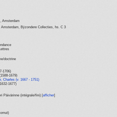
ek, Amsterdam
ek Amsterdam, Bÿzondere Collecties, hs. C 3
ondance
ettres
e/doctrine
47-1706)
(1588-1679)
, Charles (v. 1667 - 1751)
(1632-1677)
ri Päivärinne (
intégrale/fini
) [
afficher
]
ornut)