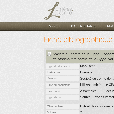
ACCUEIL
PRÉSENTATION
PROJ
Fiche bibliographique
Société du comte de la Lippe
, «Assemb
de Monsieur le comte de la Lippe
, vol
Manuscrit
Type de document
Primaire
Littérature
Société du comte de l
Auteurs
LIII Assemblée. Le XIV
Titre du document
Assemblée LIII. Lecture
Titre court
Source / Procès-verbal
Type d'écrit
Extrait des conférence
Titre du livre
2
Volume