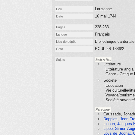
Lausanne
Lieu
16 mai 1744
Date
228-233
Pages
Français
Langue
Bibliothèque cantonale
Lieu de dépôt
BCUL 2S 1386/2
Cote
Mots-clés:
Sujets
Littérature
Littérature angla
Genre - Critique 
Société
Education
Vie culturelle/litt
Voyage/tourisme
Société savante/
Personne:
Caussade, Jonath
Dapples, Jean-Fra
Lignon, Jacques B
Lippe, Simon Augu
Loys de Bochat, C