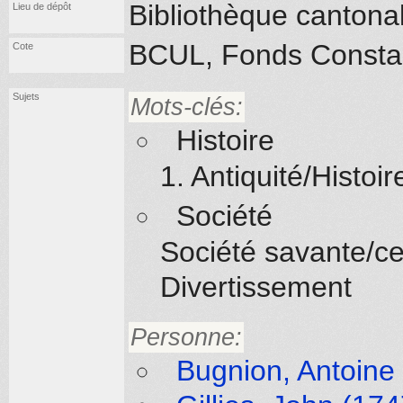
Bibliothèque cantona
Lieu de dépôt
BCUL, Fonds Constan
Cote
Sujets
Mots-clés:
Histoire
1. Antiquité/Histoi
Société
Société savante/ce
Divertissement
Personne:
Bugnion, Antoine