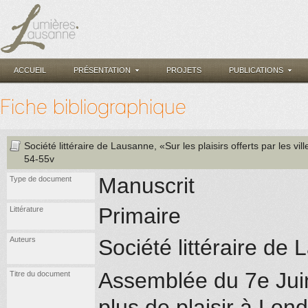
ACCUEIL
PRÉSENTATION
PROJETS
PUBLICATIONS
Fiche bibliographique
Société littéraire de Lausanne
, «Sur les plaisirs offerts par les vi
54-55v
Manuscrit
Type de document
Primaire
Littérature
Auteurs
Société littéraire d
Assemblée du 7e Jui
Titre du document
plus de plaisir à Lon