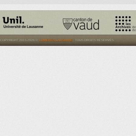
COPYRIGHT 2013-2026 ©
LUMIÈRES.LAUSANNE
. TOUS DROITS RÉSERVÉS.