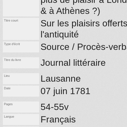
& à Athènes ?)
Sur les plaisirs offer
Titre court
l'antiquité
Source / Procès-verb
Type d'écrit
Journal littéraire
Titre du livre
Lausanne
Lieu
07 juin 1781
Date
54-55v
Pages
Français
Langue