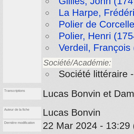
Gillies, John (17
La Harpe, Frédér
Polier de Corcell
Polier, Henri (17
Verdeil, François
Société/Académie:
Société littérair
Lucas Bonvin et Dami
Transcriptions
Lucas Bonvin
Auteur de la fiche
22 Mar 2024 - 13:29 
Dernière modification