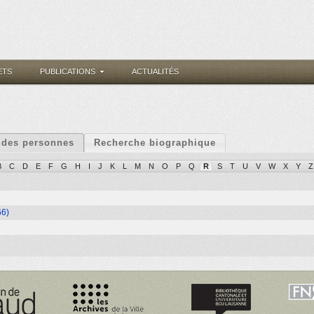
ETS
PUBLICATIONS
ACTUALITÉS
 des personnes
Recherche biographique
B
C
D
E
F
G
H
I
J
K
L
M
N
O
P
Q
R
S
T
U
V
W
X
Y
Z
66)