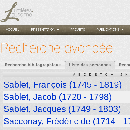
ACCUEIL
PRÉSENTATION
PROJETS
PUBLICATIONS
Recherche avancée
Recherche bibliographique
Liste des personnes
Rech
A
B
C
D
E
F
G
H
I
J
K
Sablet, François (1745 - 1819)
Sablet, Jacob (1720 - 1798)
Sablet, Jacques (1749 - 1803)
Sacconay, Frédéric de (1714 - 1