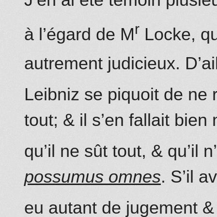
r
à l’égard de M
Locke, qui
autrement judicieux. D’ai
Leibniz
se piquoit de ne r
tout; & il s’en fallait bie
qu’il ne
sût
tout, & qu’il 
possumus omnes
. S’il av
eu autant de jugement & 