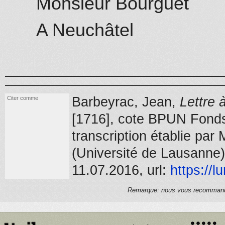
Monsieur Bourguet
A
Neuchâtel
Barbeyrac, Jean,
Lettre 
Citer comme
[1716]
, cote BPUN Fonds
transcription établie pa
(Université de Lausanne)
11.07.2016, url:
https://
lu
Remarque: nous vous recommandons