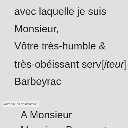
avec
laquelle je
suis
Monsieur,
Vôtre très-humble &
très-obéissant serv
iteur
Barbeyrac
Adresse du destinataire
A Monsieur