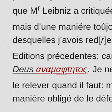
r
que M
Leibniz
a critiqué
mais d’une maniére toûjo
desquelles j’avois red
r
e
Editions précedentes; c
Deus
αναμ
α
φ
τητος
. Je n
le relever quand il faut: 
maniére obligé de le déf