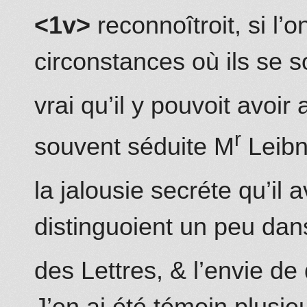
<1v>
reconnoîtroit, si l’
circonstances où ils se so
vrai qu’il y
pouvoit
avoir a
r
souvent séduite M
Leibn
la jalousie secréte qu’il 
distinguoient un peu dan
des Lettres, & l’envie de
J’en ai été témoin plusie