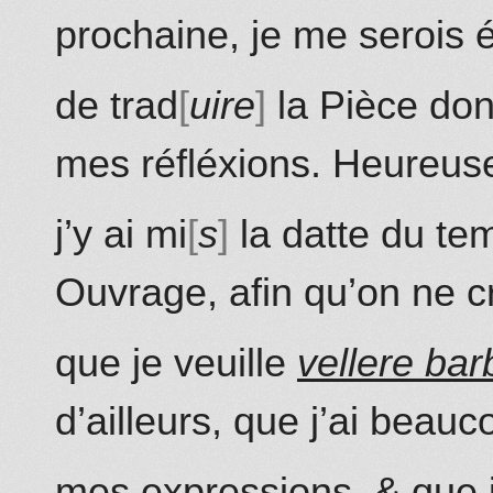
prochaine, je me serois 
de trad
uire
la Pièce dont
mes réfléxions. Heureu
j’y ai mi
s
la datte du tems
Ouvrage, afin qu’on ne c
que je veuille
vellere ba
d’ailleurs, que j’ai bea
mes expressions, & que je