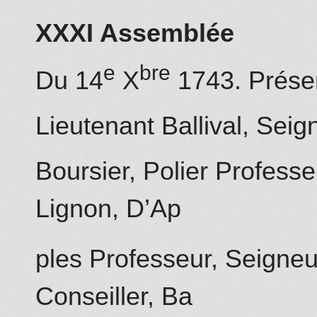
XXXI Assemblée
e
bre
Du 14
X
1743. Prése
Lieutenant Ballival, Se
Boursier, Polier Profess
Lignon, D’Ap
ples Professeur, Seigne
Conseiller, Ba