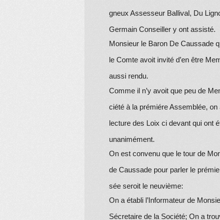
gneux Assesseur Ballival,
Du Lign
Germain Conseiller y ont assisté.
Monsieur le Baron
De Caussade
q
le Comte avoit invité d’en être Me
aussi rendu.
Comme il n’y avoit que peu de Me
ciété à la prémiére Assemblée, on 
lecture des Loix ci devant qui ont
unanimément.
On est convenu que le tour de Mon
de Caussade pour parler le prémier
sée seroit le neuvième:
On a établi l’Informateur de Monsi
Sécretaire de la Société; On a trou