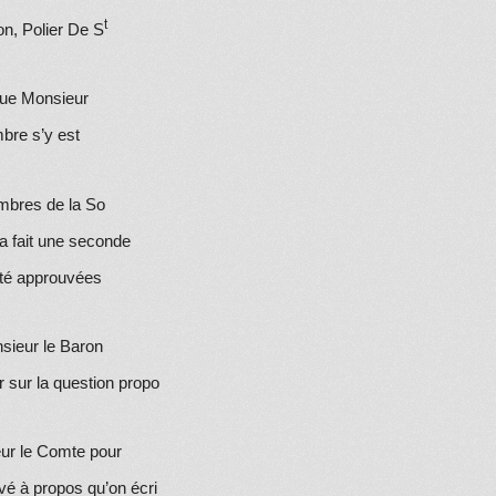
t
on
, Polier
De S
ue Monsieur
mbre s’y est
mbres de la So
a fait une seconde
 été approuvées
sieur le Baron
 sur la question propo
eur le Comte pour
vé à propos qu’on écri