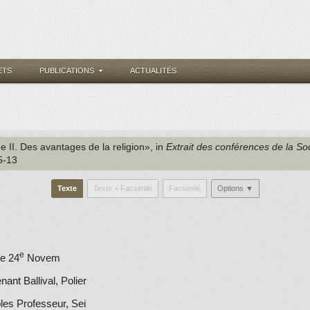
ETS
PUBLICATIONS
ACTUALITÉS
 II. Des avantages de la religion», in
Extrait des conférences de la So
 5-13
Texte
Texte + Facsimilé
Facsimilé
Options ▼
e
le 24
Novem
nant Ballival, Polier
les Professeur, Sei