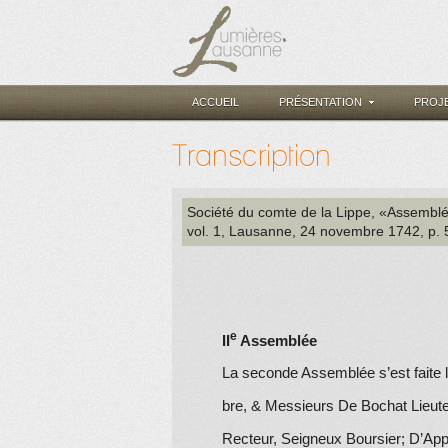
ACCUEIL
PRÉSENTATION
PROJ
Transcription
Société du comte de la Lippe
, «Assemblée
vol. 1
, Lausanne
, 24 novembre 1742
, p.
e
II
Assemblée
La seconde Assemblée s’est faite 
bre, & Messieurs
De Bochat
Lieute
Recteur, Seigneux Boursier; D’App