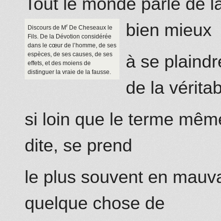
Tout le monde parle de l
bien mieux
r
Discours de M
De Cheseaux
le
Fils. De la Dévotion considérée
dans le cœur de l’homme, de ses
espèces, de ses causes, de ses
à se plaindr
effets, et des moiens de
distinguer la vraie de la fausse.
de la vérita
si loin que le terme mê
dite, se prend
le plus souvent en mauv
quelque chose de