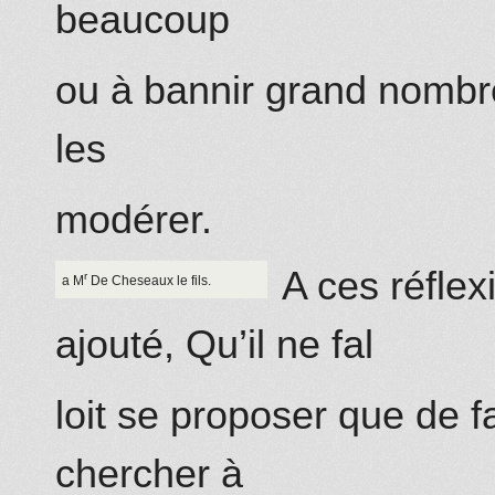
beaucoup
ou à bannir grand nombr
les
modérer.
A ces réfle
r
a M
De Cheseaux
le fils.
ajouté, Qu’il ne fal
loit se proposer que de f
chercher à