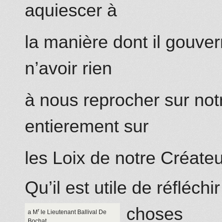
aquiescer à
la manière dont il gouve
n’avoir rien
à nous reprocher sur notr
entierement sur
les Loix de notre Créateu
Qu’il est utile de réfléchi
choses
r
a M
le Lieutenant Ballival
De
Bochat
.