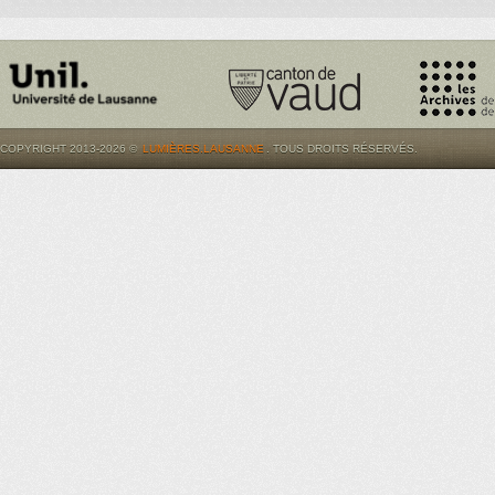
COPYRIGHT 2013-2026 ©
LUMIÈRES.LAUSANNE
. TOUS DROITS RÉSERVÉS.