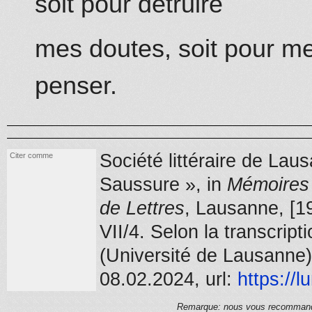
soit pour détruire
mes doutes, soit pour m
penser.
Société littéraire de Laus
Citer comme
Saussure », in
Mémoires 
de Lettres
,
Lausanne,
[1
VII/4
.
Selon la transcript
(Université de Lausanne)
08.02.2024, url:
https://
l
Remarque: nous vous recommandons