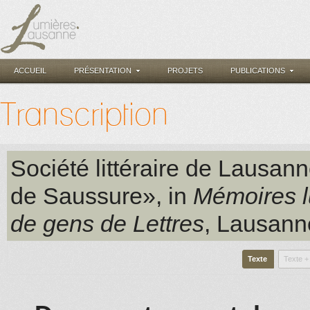
ACCUEIL
PRÉSENTATION
PROJETS
PUBLICATIONS
Transcription
Société littéraire de Lausan
de Saussure», in
Mémoires l
de gens de Lettres
, Lausann
Texte
Texte +