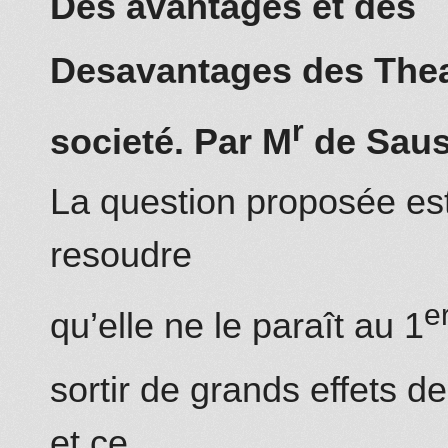
Des avantages et des
Desavantages des Thea
r
societé. Par M
de Saus
La question proposée est 
resoudre
e
qu’elle ne le paraît au 1
sortir de grands effets d
et ce