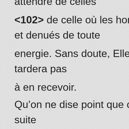
attendre
de celles
<
102>
de celle
où les ho
et denués de toute
energie. Sans doute,
Ell
tarder
a
pas
à en recevoir.
Qu’on ne dise point que c
suite