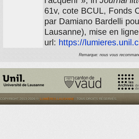
l’acquérir », in
Journal lit
61v
, cote BCUL, Fonds C
par Damiano Bardelli po
Lausanne), mise en ligne
url:
https://
lumieres.unil.
Remarque: nous vous recommandons
COPYRIGHT 2013-2026 ©
LUMIÈRES.LAUSANNE
. TOUS DROITS RÉSERVÉS.