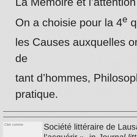
La Mémoire et l’attention
e
On a choisie pour la 4
q
les Causes auxquelles on
de
tant d’ho
mm
es, Philosop
pratique.
Société littéraire de Lau
Citer comme