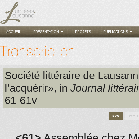
ACCUEIL
PRÉSENTATION
PROJETS
PUBLICATIONS
Transcription
Société littéraire de Lausan
l’acquérir», in
Journal littérai
61-61v
Texte
Texte +
<61>
Assemblée chez Mo