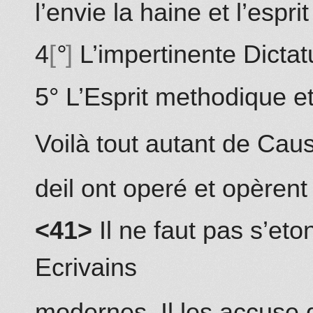
l’envie la haine et l’esprit
4
°
L’impertinente Dictat
5° L’Esprit methodique et
Voilà tout autant de Caus
deil ont operé et opèrent
<41>
Il ne faut pas s’eto
Ecrivains
modernes
. Il les accuse