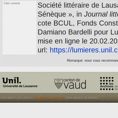
Société littéraire de Laus
Citer comme
Sénèque », in
Journal lit
cote BCUL, Fonds Consta
Damiano Bardelli pour L
mise en ligne le 20.02.2
url:
https://
lumieres.unil.
Remarque: nous vous recommandons
COPYRIGHT 2013-2026 ©
LUMIÈRES.LAUSANNE
. TOUS DROITS RÉSERVÉS.