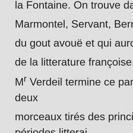
la Fontaine. On trouve 
Marmontel, Servant, Bern
du gout avouë et qui auro
de la litterature françoise
r
M
Verdeil termine ce pa
deux
morceaux tirés des
princ
périodes litterai