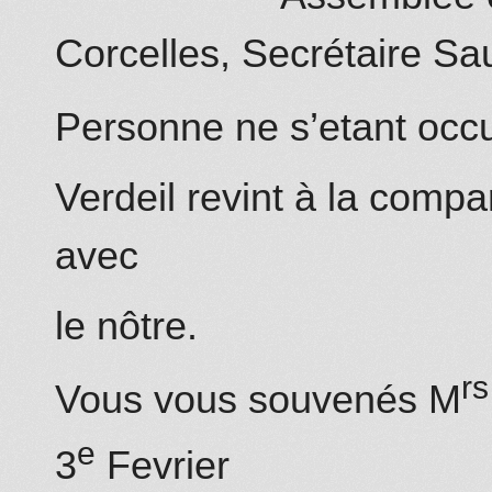
Corcelles,
Secrétaire
Sau
Perso
nn
e ne s’etant occ
Verdeil revint à la comp
avec
le nôtre.
rs
Vous vous souvenés M
e
3
Fevrier