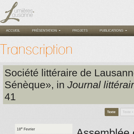
ACCUEIL
PRÉSENTATION
PROJETS
PUBLICATIONS
Transcription
Société littéraire de Lausan
Sénèque», in
Journal littérai
41
Texte
Texte +
e
Assemblée 
18
Fevrier