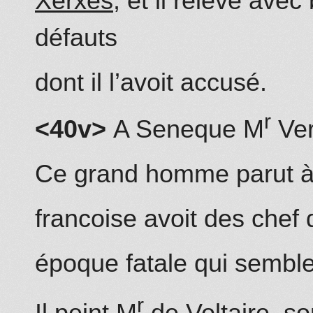
Xerxés
; et il relève ave
défauts
dont il l’avoit accusé.
r
<40v>
A Seneque M
Ver
Ce grand ho
mm
e parut à
francoise avoit des chef
époque fatale qui sembl
r