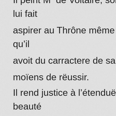
Il peint M
de
Voltaire
, s
lui fait
aspirer au Thrône même 
qu’il
avoit du carractere de sa 
moïens de rëussir.
Il rend justice à l’étendu
beauté