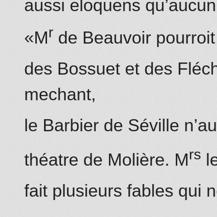
aussi eloquens qu’aucun 
r
«M
de Beauvoir pourroit
des Bossuet et des Fléch
mechant,
le Barbier de Séville n’a
rs
théatre de Molière. M
l
fait plusieurs fables qui 