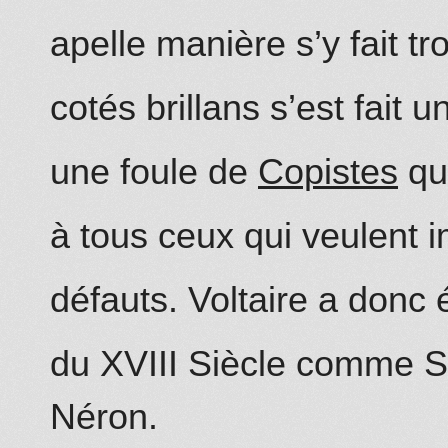
apelle manière s’y fait tr
cotés brillans s’est fait 
une foule de
Copistes
qui
à tous ceux qui veulent im
défauts. Voltaire a donc 
du XVIII Siècle co
mm
e S
Néron.