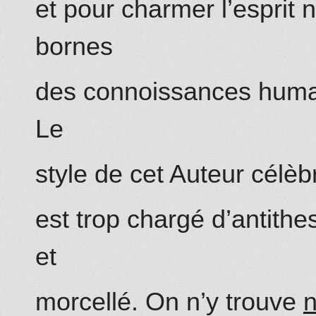
et pour charmer l’esprit n
bornes
des co
nn
oissances humai
Le
style de cet Auteur célè
est trop chargé d’antithes
et
morcellé. On n’y trouve
n